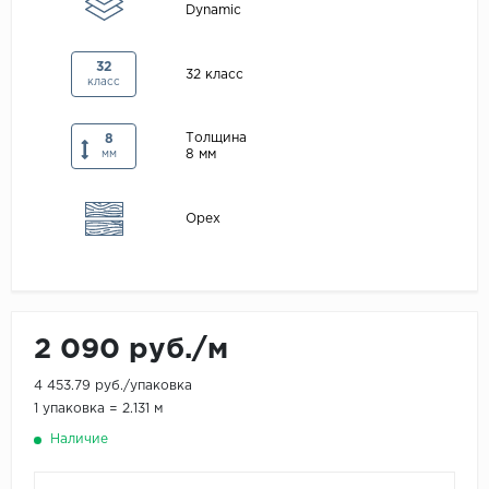
Dynamic
Maxwood
Pergo
32
32 класс
класс
Super Solid
Tarkett
Толщина
8
8 мм
мм
Hercules
WoodStyle
Орех
2 090 руб./м
4 453.79 руб./упаковка
1 упаковка = 2.131 м
Наличие