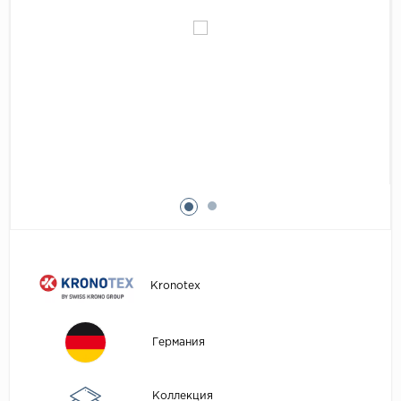
Egger
Аксессуары
Eurowood
Falquon
...
Kaindl
Kastamonu
Kronopol
Kronospan
Kronostar
Kronotex
Kronotex
Lamiwood
Laufer Husky
Германия
Loc Floor
...
Коллекция