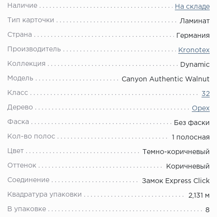
Наличие
На складе
Тип карточки
Ламинат
Страна
Германия
Производитель
Kronotex
Коллекция
Dynamic
Модель
Canyon Authentic Walnut
Класс
32
Дерево
Орех
Фаска
Без фаски
Кол-во полос
1 полосная
Цвет
Темно-коричневый
Оттенок
Коричневый
Соединение
Замок Express Click
Квадратура упаковки
2,131 м
В упаковке
8