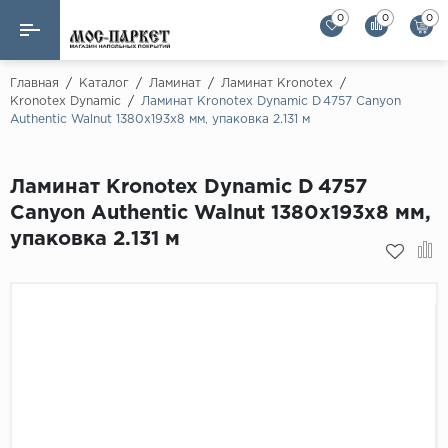
0
0
0
Назад
Назад
Главная
/
Каталог
/
Ламинат
/
Ламинат Kronotex
/
Kronotex Dynamic
/
Ламинат Kronotex Dynamic D 4757 Canyon
Authentic Walnut 1380х193х8 мм, упаковка 2.131 м
Бренды
Ламинат
AGT Flooring
Кварц-винил
Ламинат Kronotex Dynamic D 4757
Alloc
Canyon Authentic Walnut 1380х193х8 мм,
Паркетная доска
Alpine Floor
упаковка 2.131 м
Alpine Floor by 
Инженерная доска
Alsapan
Инженерный паркет елка
Balterio
Balterio NEW
Массивная доска
Berry Alloc
Модульный паркет
Brig Floor
Clix Floor
Пробка