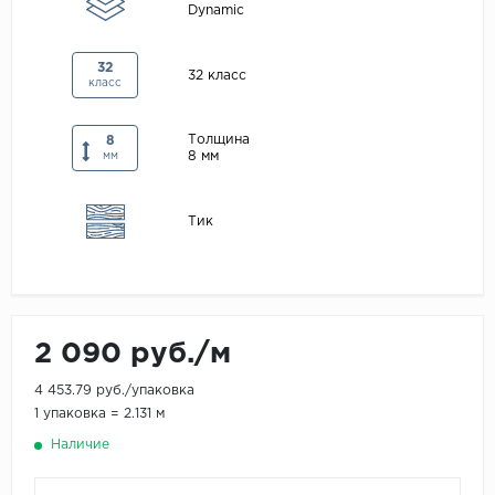
Dynamic
Maxwood
Pergo
32
32 класс
класс
Super Solid
Tarkett
Толщина
8
8 мм
мм
Hercules
WoodStyle
Тик
2 090 руб./м
4 453.79 руб./упаковка
1 упаковка = 2.131 м
Наличие