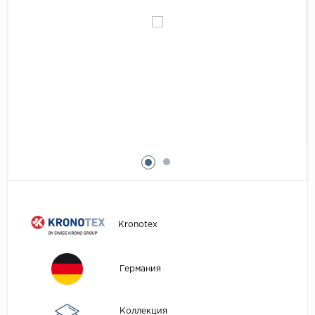
Egger
Аксессуары
Eurowood
Falquon
...
Kaindl
Kastamonu
Kronopol
Kronospan
Kronostar
Kronotex
Kronotex
Lamiwood
Laufer Husky
Германия
Loc Floor
...
Коллекция