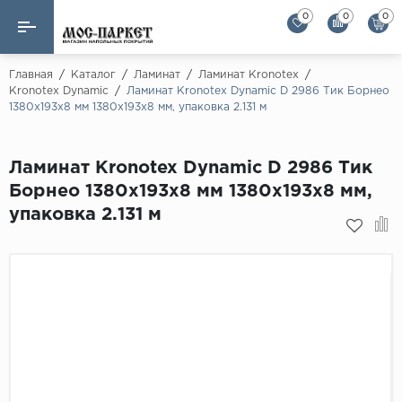
0
0
0
Назад
Назад
Главная
/
Каталог
/
Ламинат
/
Ламинат Kronotex
/
Kronotex Dynamic
/
Ламинат Kronotex Dynamic D 2986 Тик Борнео
1380х193х8 мм 1380х193х8 мм, упаковка 2.131 м
Бренды
Ламинат
AGT Flooring
Кварц-винил
Ламинат Kronotex Dynamic D 2986 Тик
Alloc
Борнео 1380х193х8 мм 1380х193х8 мм,
Паркетная доска
Alpine Floor
упаковка 2.131 м
Alpine Floor by 
Инженерная доска
Alsapan
Инженерный паркет елка
Balterio
Balterio NEW
Массивная доска
Berry Alloc
Модульный паркет
Brig Floor
Clix Floor
Пробка