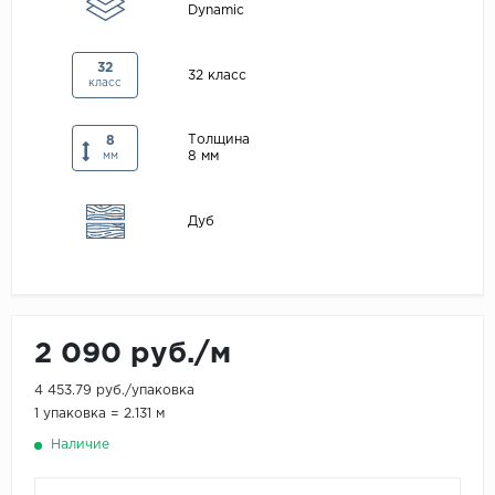
Dynamic
Maxwood
Pergo
32
32 класс
класс
Super Solid
Tarkett
Толщина
8
8 мм
мм
Hercules
WoodStyle
Дуб
2 090 руб./м
4 453.79 руб./упаковка
1 упаковка = 2.131 м
Наличие