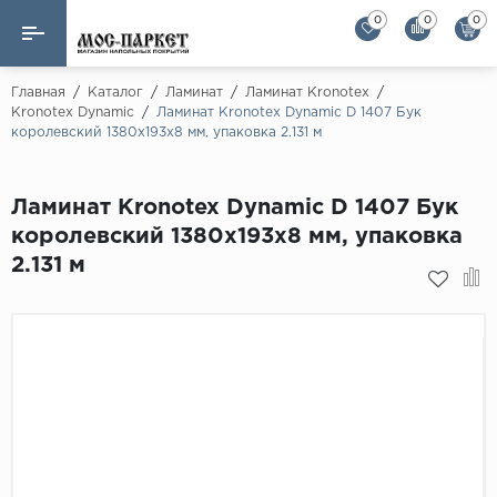
0
0
0
Назад
Назад
Главная
/
Каталог
/
Ламинат
/
Ламинат Kronotex
/
Kronotex Dynamic
/
Ламинат Kronotex Dynamic D 1407 Бук
королевский 1380х193х8 мм, упаковка 2.131 м
Бренды
Ламинат
AGT Flooring
Кварц-винил
Ламинат Kronotex Dynamic D 1407 Бук
Alloc
королевский 1380х193х8 мм, упаковка
Паркетная доска
Alpine Floor
2.131 м
Alpine Floor by 
Инженерная доска
Alsapan
Инженерный паркет елка
Balterio
Balterio NEW
Массивная доска
Berry Alloc
Модульный паркет
Brig Floor
Clix Floor
Пробка