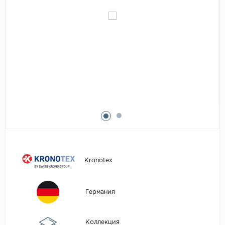
Egger
Аксессуары
Eurowood
Falquon
...
Kaindl
Kastamonu
Kronopol
Kronospan
Kronostar
Kronotex
Kronotex
Lamiwood
Laufer Husky
Германия
Loc Floor
...
Коллекция