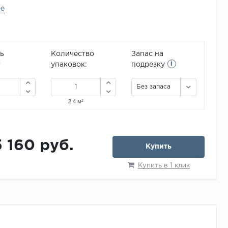
ее
ь
Количество
Запас на
i
2
упаковок:
подрезку
Без запаса
5 160 руб.
Купить
Купить в 1 клик