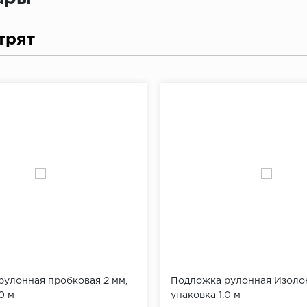
трят
улонная пробковая 2 мм,
Подложка рулонная Изолон
0 м
упаковка 1.0 м