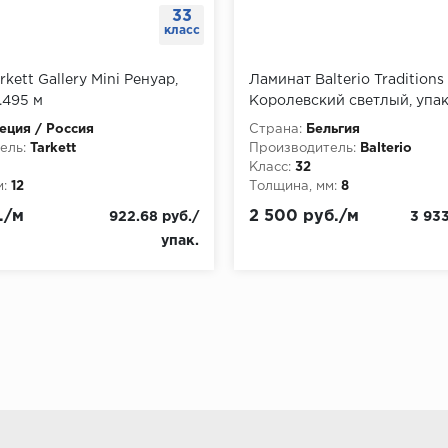
33
класс
kett Gallery Mini Ренуар,
Ламинат Balterio Traditions
.495 м
Королевский светлый, упак
м
ция / Россия
Страна:
Бельгия
ель:
Tarkett
Производитель:
Balterio
Класс:
32
:
12
Толщина, мм:
8
./м
2 500 руб./м
922.68 руб./
3 933
упак.