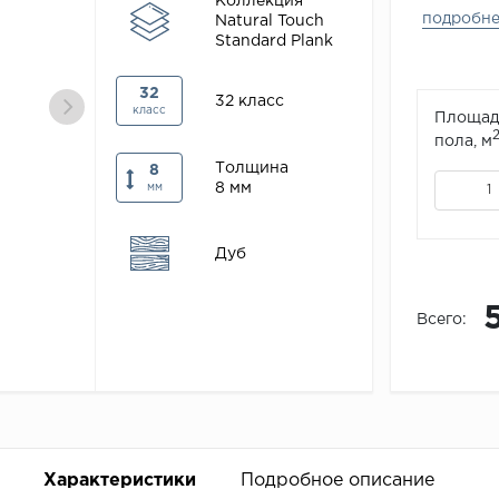
Коллекция
подробн
Natural Touch
Standard Plank
32
32 класс
класс
Площад
пола, м
Толщина
8
8 мм
мм
Дуб
Всего:
Характеристики
Подробное описание