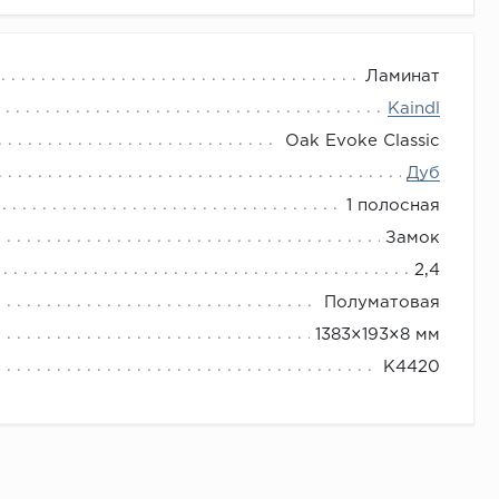
Ламинат
Kaindl
Oak Evoke Classic
Дуб
1 полосная
Замок
2,4
Полуматовая
1383×193×8 мм
K4420