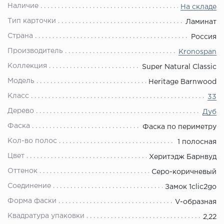
Наличие
На складе
Тип карточки
Ламинат
Страна
Россия
Производитель
Kronospan
Коллекция
Super Natural Classic
Модель
Heritage Barnwood
Класс
33
Дерево
Дуб
Фаска
Фаска по периметру
Кол-во полос
1 полосная
Цвет
Херитэдж Барнвуд
Оттенок
Серо-коричневый
Соединение
Замок 1clic2go
Форма фаски
V-образная
Квадратура упаковки
2,22