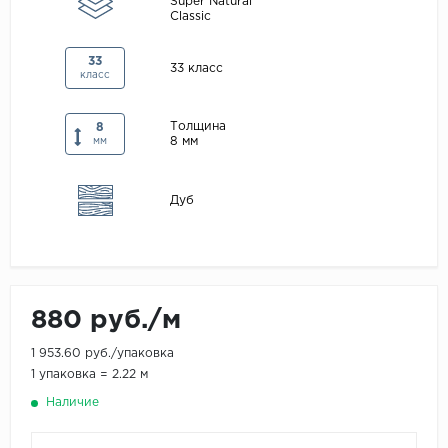
Super Natural
Classic
Maxwood
Pergo
33
33 класс
класс
Super Solid
Tarkett
Толщина
8
8 мм
мм
Hercules
WoodStyle
Дуб
880 руб./м
1 953.60 руб./упаковка
1 упаковка = 2.22 м
Наличие