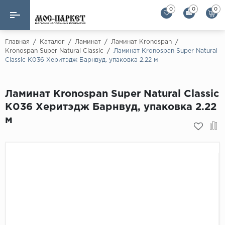
0
0
0
Назад
Назад
Главная
/
Каталог
/
Ламинат
/
Ламинат Kronospan
/
Kronospan Super Natural Classic
/
Ламинат Kronospan Super Natural
Classic К036 Херитэдж Барнвуд, упаковка 2.22 м
Бренды
Ламинат
AGT Flooring
Кварц-винил
Ламинат Kronospan Super Natural Classic
Alloc
К036 Херитэдж Барнвуд, упаковка 2.22
Паркетная доска
Alpine Floor
м
Alpine Floor by 
Инженерная доска
Alsapan
Инженерный паркет елка
Balterio
Balterio NEW
Массивная доска
Berry Alloc
Модульный паркет
Brig Floor
Clix Floor
Пробка