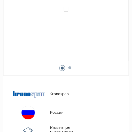
Egger
Аксессуары
Eurowood
Falquon
...
Kaindl
Kastamonu
Kronopol
Kronospan
Kronostar
Kronotex
Kronospan
Lamiwood
Laufer Husky
Россия
Loc Floor
Коллекция
...