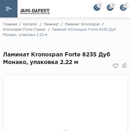
0
0
0
Назад
Назад
Главная
/
Каталог
/
Ламинат
/
Ламинат Kronospan
/
Kronospan Forte Classic
/
Ламинат Kronospan Forte 8235 Дуб
Монако, упаковка 2.22 м
Бренды
Ламинат
AGT Flooring
Кварц-винил
Ламинат Kronospan Forte 8235 Дуб
Alloc
Монако, упаковка 2.22 м
Паркетная доска
Alpine Floor
Alpine Floor by 
Инженерная доска
Alsapan
Инженерный паркет елка
Balterio
Balterio NEW
Массивная доска
Berry Alloc
Модульный паркет
Brig Floor
Clix Floor
Пробка