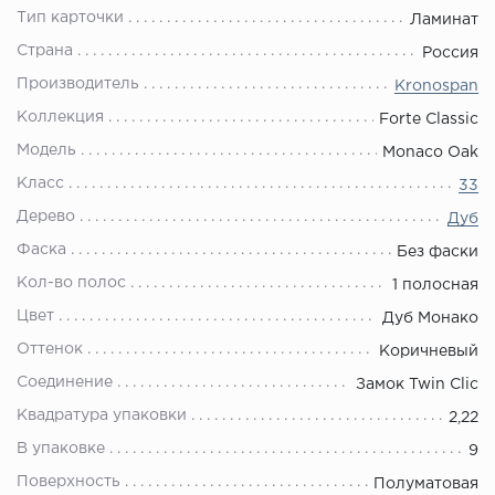
Тип карточки
Ламинат
Страна
Россия
Производитель
Kronospan
Коллекция
Forte Classic
Модель
Monaco Oak
Класс
33
Дерево
Дуб
Фаска
Без фаски
Кол-во полос
1 полосная
Цвет
Дуб Монако
Оттенок
Коричневый
Соединение
Замок Twin Clic
Квадратура упаковки
2,22
В упаковке
9
Поверхность
Полуматовая