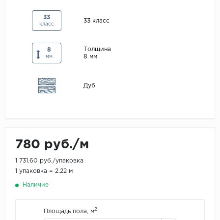
Maxwood
33
33 класс
класс
Pergo
Super Solid
Толщина
8
8 мм
Tarkett
мм
Hercules
Дуб
WoodStyle
780 руб./м
1 731.60 руб./упаковка
1 упаковка = 2.22 м
Наличие
2
Площадь пола, м