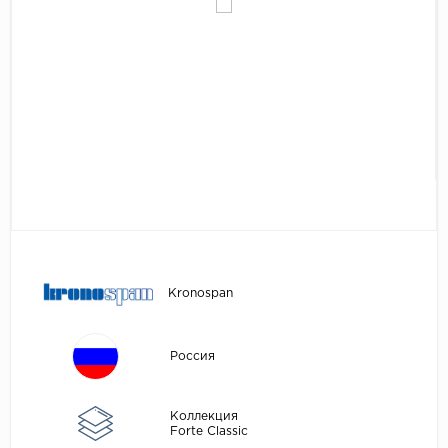
Egger
Аксессуары
Eurowood
Falquon
...
Kaindl
Kastamonu
Kronopol
Kronospan
Kronostar
Kronospan
Kronotex
Lamiwood
Россия
Laufer Husky
Loc Floor
Коллекция
Forte Classic
...