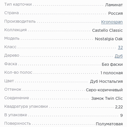
Тип карточки
Ламинат
Страна
Россия
Производитель
Kronospan
Коллекция
Castello Classic
Модель
Nostalgia Oak
Класс
32
Дерево
Дуб
Фаска
Без фаски
Кол-во полос
1 полосная
Цвет
Дуб Ностальгия
Оттенок
Серо-коричневый
Соединение
Замок Twin Clic
Квадратура упаковки
2,22
В упаковке
9
Поверхность
Полуматовая