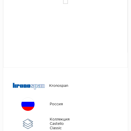
Egger
Аксессуары
Eurowood
Falquon
...
Kaindl
Kastamonu
Kronopol
Kronospan
Kronostar
Kronospan
Kronotex
Lamiwood
Россия
Laufer Husky
Loc Floor
Коллекция
Castello
Classic
...