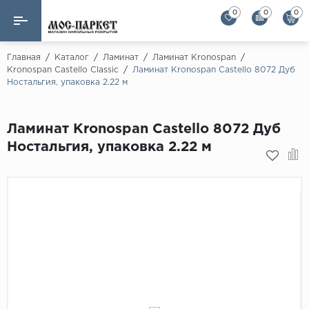
0
0
0
Назад
Назад
Главная
/
Каталог
/
Ламинат
/
Ламинат Kronospan
/
Kronospan Castello Classic
/
Ламинат Kronospan Castello 8072 Дуб
Ностальгия, упаковка 2.22 м
Бренды
Ламинат
AGT Flooring
Кварц-винил
Ламинат Kronospan Castello 8072 Дуб
Alloc
Ностальгия, упаковка 2.22 м
Паркетная доска
Alpine Floor
Alpine Floor by 
Инженерная доска
Alsapan
Инженерный паркет елка
Balterio
Balterio NEW
Массивная доска
Berry Alloc
Модульный паркет
Brig Floor
Clix Floor
Пробка