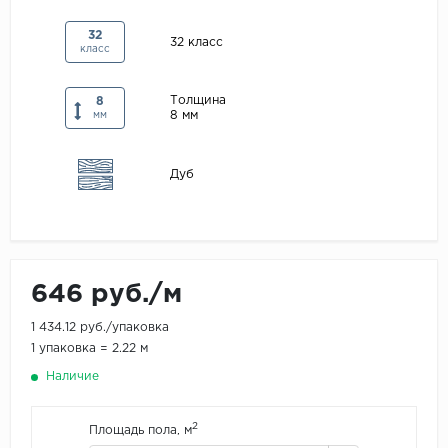
Maxwood
32
32 класс
класс
Pergo
Super Solid
Толщина
8
8 мм
Tarkett
мм
Hercules
Дуб
WoodStyle
646 руб./м
1 434.12 руб./упаковка
1 упаковка = 2.22 м
Наличие
2
Площадь пола, м