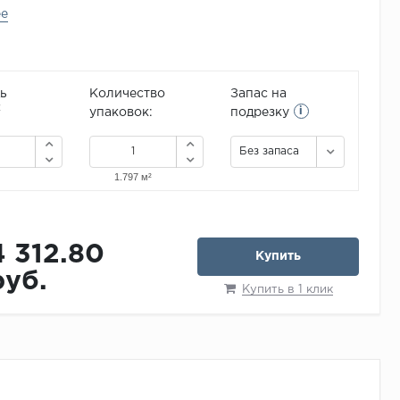
ее
ь
Количество
Запас на
i
2
упаковок:
подрезку
Без запаса
4 312.80
Купить
руб.
Купить в 1 клик