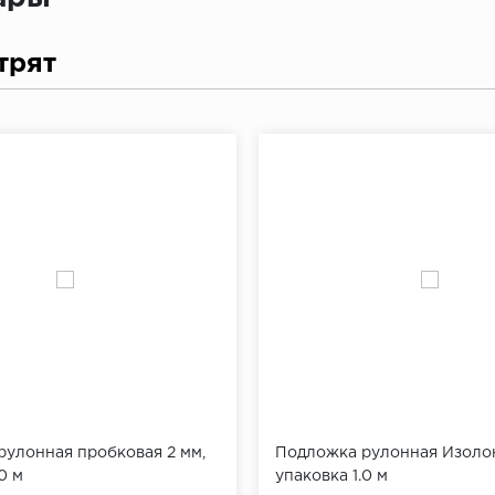
трят
улонная пробковая 2 мм,
Подложка рулонная Изолон
0 м
упаковка 1.0 м