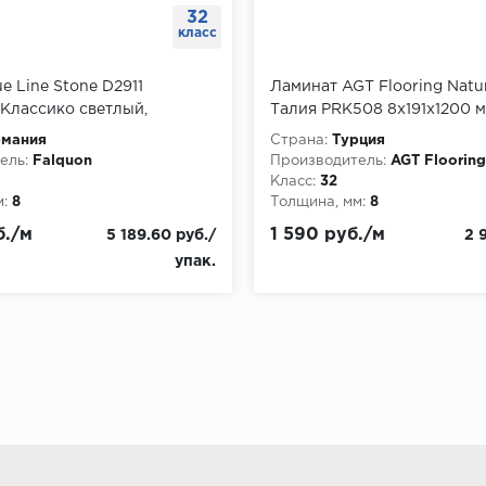
32
класс
e Line Stone D2911
Ламинат AGT Flooring Natu
Классико светлый,
Талия PRK508 8x191x1200 м
.996 м
1.834 м2
рмания
Страна:
Турция
ель:
Falquon
Производитель:
AGT Flooring
Класс:
32
:
8
Толщина, мм:
8
б./м
1 590 руб./м
5 189.60 руб./
2 
упак.