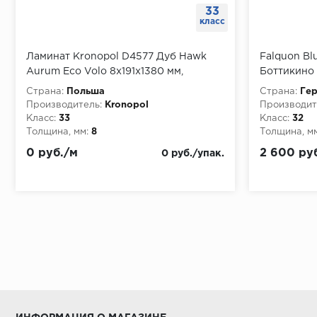
33
класс
Ламинат Kronopol D4577 Дуб Hawk
Falquon Blu
Aurum Eco Volo 8х191х1380 мм,
Боттикино 
упаковка 2.109 м
упаковка 1
Страна:
Польша
Страна:
Ге
Производитель:
Kronopol
Производит
Класс:
33
Класс:
32
Толщина, мм:
8
Толщина, мм
0 руб./м
2 600 ру
0 руб./упак.