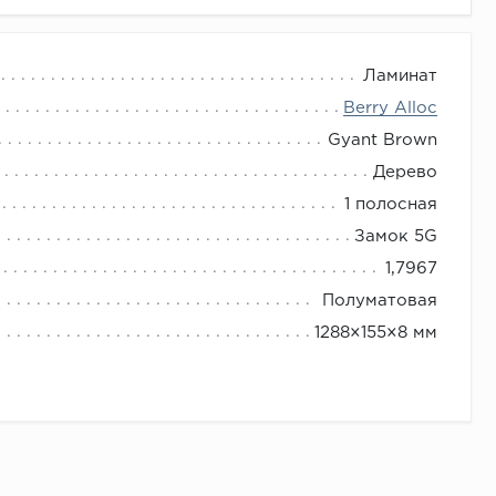
Ламинат
Berry Alloc
Gyant Brown
Дерево
1 полосная
Замок 5G
1,7967
Полуматовая
1288×155×8 мм