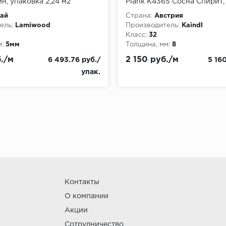
н, упаковка 2,24 м2
Plank K4365 Сосна Спирит,
2.4 м
ай
Страна:
Австрия
ель:
Lamiwood
Производитель:
Kaindl
Класс:
32
:
5мм
Толщина, мм:
8
./м
2 150 руб./м
6 493.76 руб./
5 16
упак.
Контакты
О компании
Акции
Сотрудничество