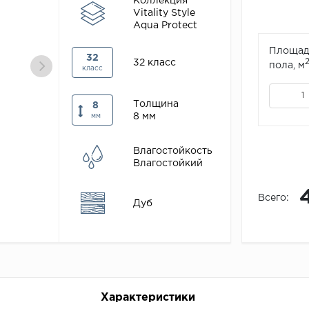
Коллекция
Vitality Style
Aqua Protect
Площад
32
32 класс
пола, м
класс
Толщина
8
8 мм
мм
Влагостойкость
Влагостойкий
Всего:
Дуб
Характеристики