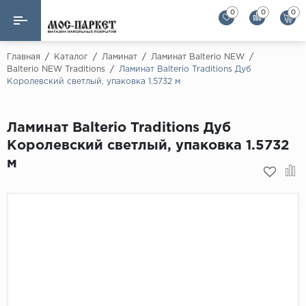
0
0
0
Назад
Назад
Главная
/
Каталог
/
Ламинат
/
Ламинат Balterio NEW
/
Balterio NEW Traditions
/
Ламинат Balterio Traditions Дуб
Королевский светлый, упаковка 1.5732 м
Бренды
Ламинат
AGT Flooring
Кварц-винил
Ламинат Balterio Traditions Дуб
Alloc
Королевский светлый, упаковка 1.5732
Паркетная доска
Alpine Floor
м
Alpine Floor by 
Инженерная доска
Alsapan
Инженерный паркет елка
Balterio
Balterio NEW
Массивная доска
Berry Alloc
Модульный паркет
Brig Floor
Clix Floor
Пробка