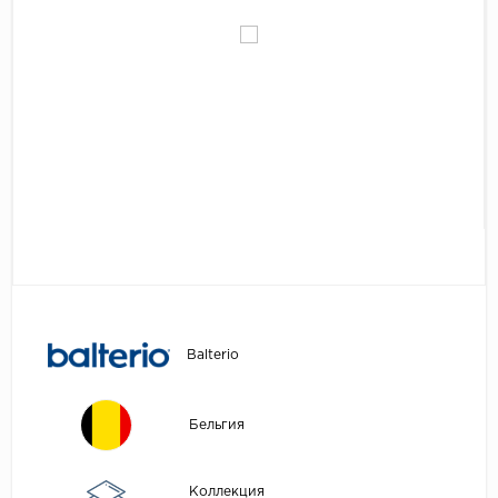
Egger
Аксессуары
Eurowood
Falquon
...
Kaindl
Kastamonu
Kronopol
Kronospan
Kronostar
Kronotex
Balterio
Lamiwood
Laufer Husky
Бельгия
Loc Floor
...
Коллекция