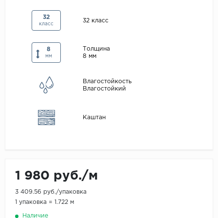
Maxwood
32
32 класс
класс
Pergo
Super Solid
Толщина
8
8 мм
Tarkett
мм
Hercules
Влагостойкость
WoodStyle
Влагостойкий
Каштан
1 980 руб./м
3 409.56 руб./упаковка
1 упаковка = 1.722 м
Наличие