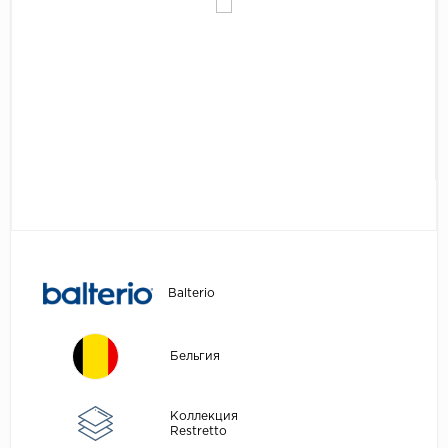
Egger
Аксессуары
Eurowood
Falquon
...
Kaindl
Kastamonu
Kronopol
Kronospan
Kronostar
Balterio
Kronotex
Lamiwood
Бельгия
Laufer Husky
Loc Floor
Коллекция
Restretto
...