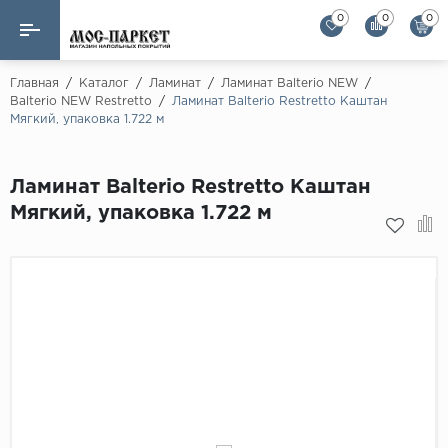
0
0
0
Назад
Назад
Главная
/
Каталог
/
Ламинат
/
Ламинат Balterio NEW
/
Balterio NEW Restretto
/
Ламинат Balterio Restretto Каштан
Мягкий, упаковка 1.722 м
Бренды
Ламинат
AGT Flooring
Кварц-винил
Ламинат Balterio Restretto Каштан
Alloc
Мягкий, упаковка 1.722 м
Паркетная доска
Alpine Floor
Alpine Floor by 
Инженерная доска
Alsapan
Инженерный паркет елка
Balterio
Balterio NEW
Массивная доска
Berry Alloc
Модульный паркет
Brig Floor
Clix Floor
Пробка