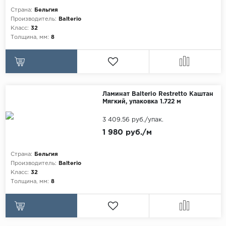
Egger
Страна:
Бельгия
Аксессуары
Производитель:
Balterio
Eurowood
Класс:
32
Толщина, мм:
8
Falquon
...
Kaindl
Kastamonu
Ламинат Balterio Restretto Каштан
Мягкий, упаковка 1.722 м
Kronopol
3 409.56 руб./упак.
Kronospan
1 980 руб./м
Kronostar
Kronotex
Страна:
Бельгия
Производитель:
Balterio
Lamiwood
Класс:
32
Толщина, мм:
8
Laufer Husky
Loc Floor
...