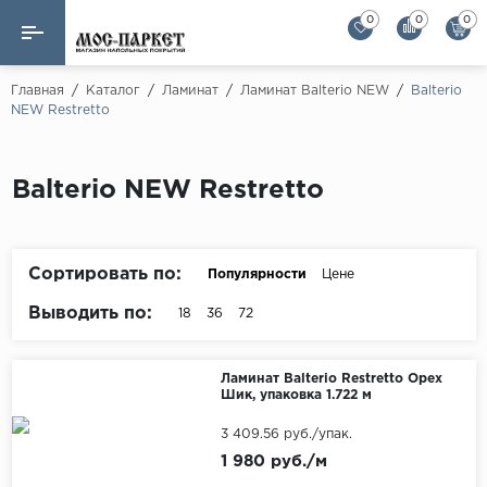
0
0
0
Назад
Назад
Главная
/
Каталог
/
Ламинат
/
Ламинат Balterio NEW
/
Balterio
NEW Restretto
Бренды
Ламинат
AGT Flooring
Кварц-винил
Balterio NEW Restretto
Alloc
Паркетная доска
Alpine Floor
Alpine Floor by 
Сортировать по:
Популярности
Цене
Инженерная доска
Alsapan
Выводить по:
18
36
72
Инженерный паркет елка
Balterio
Balterio NEW
Массивная доска
Ламинат Balterio Restretto Орех
Шик, упаковка 1.722 м
Berry Alloc
Модульный паркет
3 409.56 руб./упак.
Brig Floor
1 980 руб./м
Clix Floor
Пробка