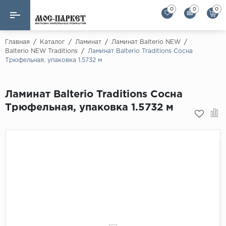
0
0
0
Назад
Назад
Главная
/
Каталог
/
Ламинат
/
Ламинат Balterio NEW
/
Balterio NEW Traditions
/
Ламинат Balterio Traditions Сосна
Трюфельная, упаковка 1.5732 м
Бренды
Ламинат
AGT Flooring
Кварц-винил
Ламинат Balterio Traditions Сосна
Alloc
Трюфельная, упаковка 1.5732 м
Паркетная доска
Alpine Floor
Alpine Floor by 
Инженерная доска
Alsapan
Инженерный паркет елка
Balterio
Balterio NEW
Массивная доска
Berry Alloc
Модульный паркет
Brig Floor
Clix Floor
Пробка