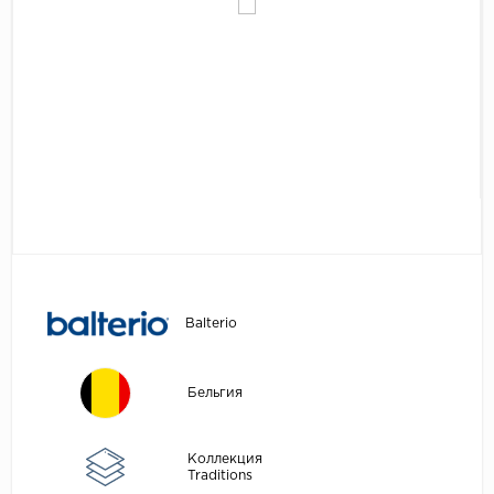
Egger
Аксессуары
Eurowood
Falquon
...
Kaindl
Kastamonu
Kronopol
Kronospan
Kronostar
Balterio
Kronotex
Lamiwood
Бельгия
Laufer Husky
Loc Floor
Коллекция
Traditions
...