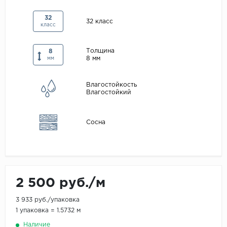
Maxwood
32
32 класс
класс
Pergo
Super Solid
Толщина
8
8 мм
Tarkett
мм
Hercules
Влагостойкость
WoodStyle
Влагостойкий
Сосна
2 500 руб./м
3 933 руб./упаковка
1 упаковка = 1.5732 м
Наличие