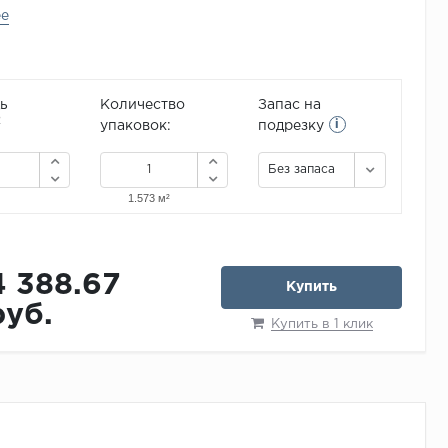
ее
ь
Количество
Запас на
i
2
упаковок:
подрезку
Без запаса
4 388.67
Купить
руб.
Купить в 1 клик