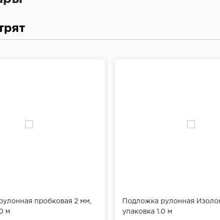
трят
улонная пробковая 2 мм,
Подложка рулонная Изолон
0 м
упаковка 1.0 м