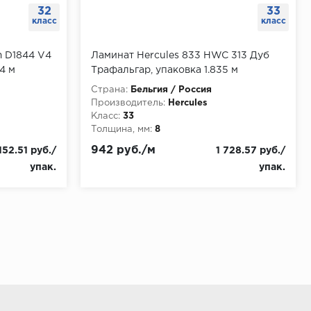
32
33
класс
класс
m D1844 V4
Ламинат Hercules 833 HWC 313 Дуб
4 м
Трафальгар, упаковка 1.835 м
Страна:
Бельгия / Россия
Производитель:
Hercules
Класс:
33
Толщина, мм:
8
942 руб./м
152.51 руб./
1 728.57 руб./
упак.
упак.