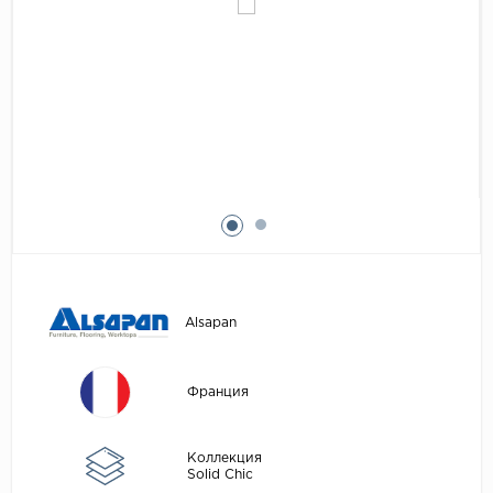
Egger
Аксессуары
Eurowood
Falquon
...
Kaindl
Kastamonu
Kronopol
Kronospan
Kronostar
Alsapan
Kronotex
Lamiwood
Франция
Laufer Husky
Loc Floor
Коллекция
Solid Chic
...