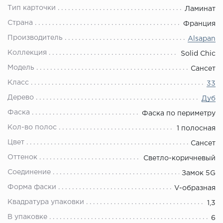
Тип карточки
Ламинат
Страна
Франция
Производитель
Alsapan
Коллекция
Solid Chic
Модель
Сансет
Класс
33
Дерево
Дуб
Фаска
Фаска по периметру
Кол-во полос
1 полосная
Цвет
Сансет
Оттенок
Светло-коричневый
Соединение
Замок 5G
Форма фаски
V-образная
Квадратура упаковки
1,3
В упаковке
6