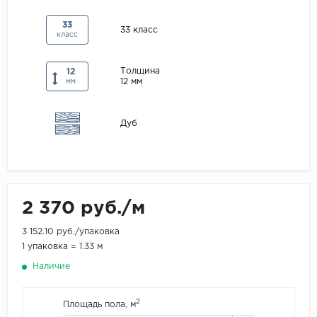
Maxwood
33
33 класс
класс
Pergo
Super Solid
Толщина
12
12 мм
Tarkett
мм
Hercules
Дуб
WoodStyle
2 370 руб./м
3 152.10 руб./упаковка
1 упаковка = 1.33 м
Наличие
2
Площадь пола, м