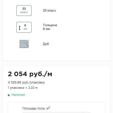
Maxwood
33
33 класс
класс
Pergo
Super Solid
Толщина
8
8 мм
Tarkett
мм
Hercules
Дуб
WoodStyle
2 054 руб./м
4 559.88 руб./упаковка
1 упаковка = 2.22 м
Наличие
2
Площадь пола, м