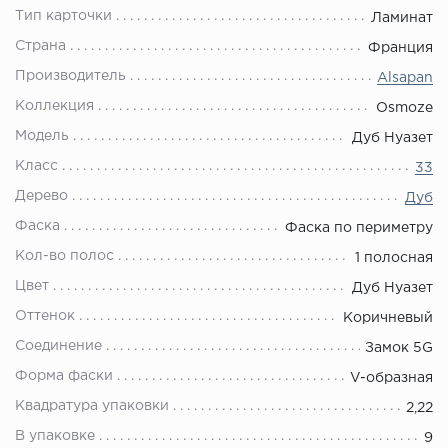
Тип карточки
Ламинат
Страна
Франция
Производитель
Alsapan
Коллекция
Osmoze
Модель
Дуб Нуазет
Класс
33
Дерево
Дуб
Фаска
Фаска по периметру
Кол-во полос
1 полосная
Цвет
Дуб Нуазет
Оттенок
Коричневый
Соединение
Замок 5G
Форма фаски
V-образная
Квадратура упаковки
2,22
В упаковке
9