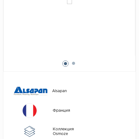
Egger
Аксессуары
Eurowood
Falquon
...
Kaindl
Kastamonu
Kronopol
Kronospan
Kronostar
Alsapan
Kronotex
Lamiwood
Франция
Laufer Husky
Loc Floor
Коллекция
Osmoze
...