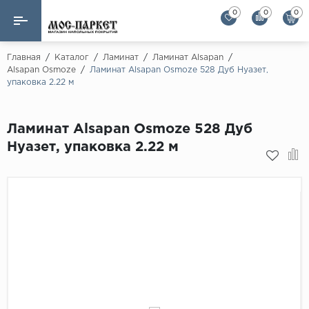
0
0
0
Назад
Назад
Главная
/
Каталог
/
Ламинат
/
Ламинат Alsapan
/
Alsapan Osmoze
/
Ламинат Alsapan Osmoze 528 Дуб Нуазет,
упаковка 2.22 м
Бренды
Ламинат
AGT Flooring
Кварц-винил
Ламинат Alsapan Osmoze 528 Дуб
Alloc
Нуазет, упаковка 2.22 м
Паркетная доска
Alpine Floor
Alpine Floor by 
Инженерная доска
Alsapan
Инженерный паркет елка
Balterio
Balterio NEW
Массивная доска
Berry Alloc
Модульный паркет
Brig Floor
Clix Floor
Пробка