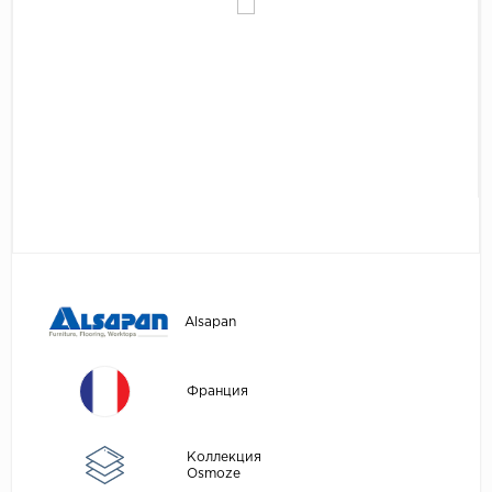
Egger
Аксессуары
Eurowood
Falquon
...
Kaindl
Kastamonu
Kronopol
Kronospan
Kronostar
Alsapan
Kronotex
Lamiwood
Франция
Laufer Husky
Loc Floor
Коллекция
Osmoze
...