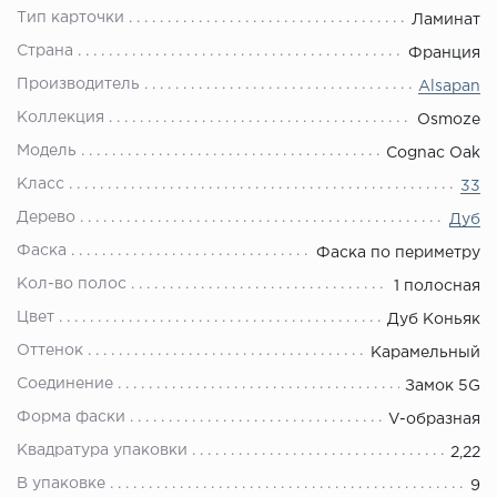
Тип карточки
Ламинат
Страна
Франция
Производитель
Alsapan
Коллекция
Osmoze
Модель
Cognac Oak
Класс
33
Дерево
Дуб
Фаска
Фаска по периметру
Кол-во полос
1 полосная
Цвет
Дуб Коньяк
Оттенок
Карамельный
Соединение
Замок 5G
Форма фаски
V-образная
Квадратура упаковки
2,22
В упаковке
9