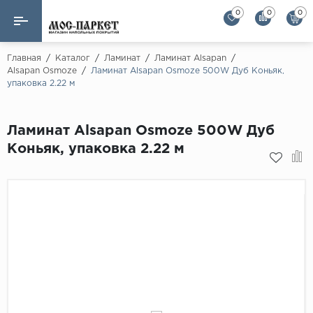
0
0
0
Назад
Назад
Главная
/
Каталог
/
Ламинат
/
Ламинат Alsapan
/
Alsapan Osmoze
/
Ламинат Alsapan Osmoze 500W Дуб Коньяк,
упаковка 2.22 м
Бренды
Ламинат
AGT Flooring
Кварц-винил
Ламинат Alsapan Osmoze 500W Дуб
Alloc
Коньяк, упаковка 2.22 м
Паркетная доска
Alpine Floor
Alpine Floor by 
Инженерная доска
Alsapan
Инженерный паркет елка
Balterio
Balterio NEW
Массивная доска
Berry Alloc
Модульный паркет
Brig Floor
Clix Floor
Пробка