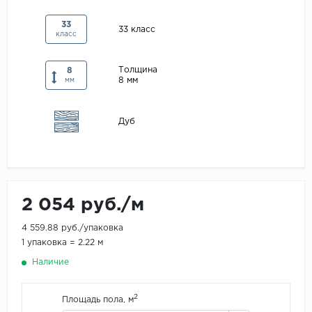
Maxwood
33
33 класс
класс
Pergo
Super Solid
Толщина
8
8 мм
Tarkett
мм
Hercules
Дуб
WoodStyle
2 054 руб./м
4 559.88 руб./упаковка
1 упаковка = 2.22 м
Наличие
2
Площадь пола, м