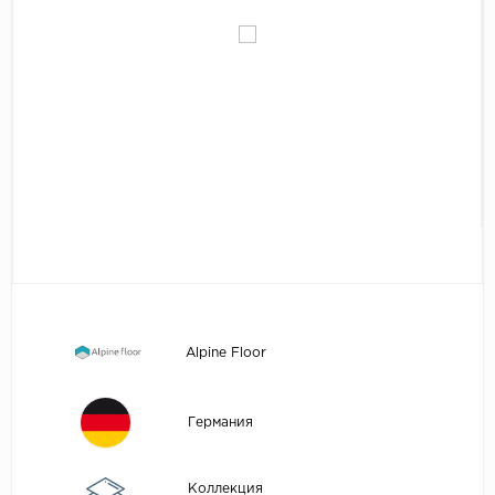
Egger
Аксессуары
Eurowood
Falquon
...
Kaindl
Kastamonu
Kronopol
Kronospan
Kronostar
Kronotex
Alpine Floor
Lamiwood
Laufer Husky
Германия
Loc Floor
...
Коллекция