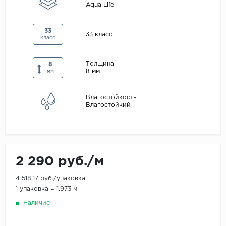
Aqua Life
Maxwood
Pergo
33
33 класс
класс
Super Solid
Tarkett
Толщина
8
8 мм
мм
Hercules
WoodStyle
Влагостойкость
Влагостойкий
2 290 руб./м
4 518.17 руб./упаковка
1 упаковка = 1.973 м
Наличие