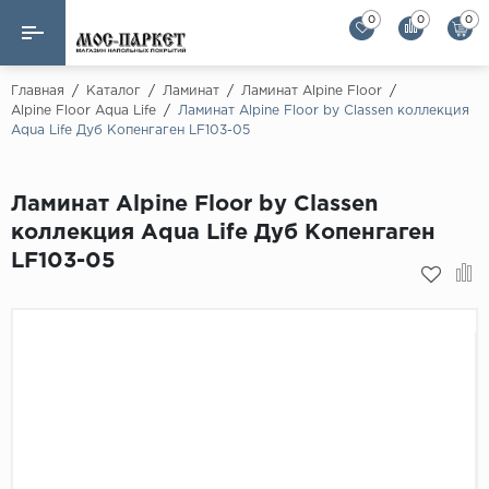
0
0
0
Назад
Назад
Главная
/
Каталог
/
Ламинат
/
Ламинат Alpine Floor
/
Alpine Floor Aqua Life
/
Ламинат Alpine Floor by Classen коллекция
Aqua Life Дуб Копенгаген LF103-05
Бренды
Ламинат
AGT Flooring
Кварц-винил
Ламинат Alpine Floor by Classen
Alloc
коллекция Aqua Life Дуб Копенгаген
Паркетная доска
Alpine Floor
LF103-05
Alpine Floor by 
Инженерная доска
Alsapan
Инженерный паркет елка
Balterio
Balterio NEW
Массивная доска
Berry Alloc
Модульный паркет
Brig Floor
Clix Floor
Пробка