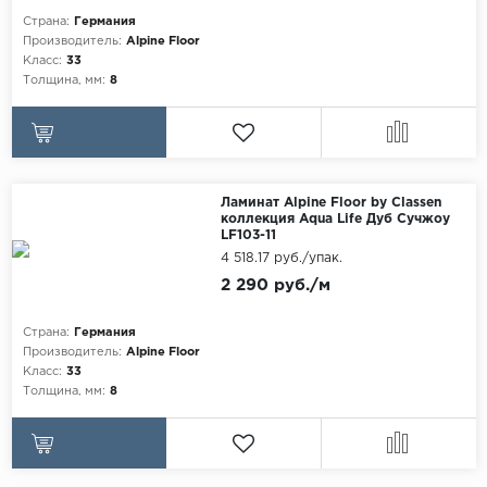
Egger
Страна:
Германия
Аксессуары
Производитель:
Alpine Floor
Eurowood
Класс:
33
Толщина, мм:
8
Falquon
...
Kaindl
Kastamonu
Ламинат Alpine Floor by Classen
коллекция Aqua Life Дуб Сучжоу
Kronopol
LF103-11
4 518.17 руб./упак.
Kronospan
2 290 руб./м
Kronostar
Kronotex
Страна:
Германия
Производитель:
Alpine Floor
Lamiwood
Класс:
33
Толщина, мм:
8
Laufer Husky
Loc Floor
...