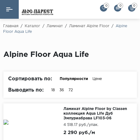
0
0
0
Назад
Назад
Главная
/
Каталог
/
Ламинат
/
Ламинат Alpine Floor
/
Alpine
Floor Aqua Life
Бренды
Ламинат
AGT Flooring
Кварц-винил
Alpine Floor Aqua Life
Alloc
Паркетная доска
Alpine Floor
Alpine Floor by 
Сортировать по:
Популярности
Цене
Инженерная доска
Alsapan
Выводить по:
18
36
72
Инженерный паркет елка
Balterio
Balterio NEW
Массивная доска
Ламинат Alpine Floor by Classen
коллекция Aqua Life Дуб
Berry Alloc
Эмпуриабрава LF103-06
Модульный паркет
4 518.17 руб./упак.
Brig Floor
2 290 руб./м
Clix Floor
Пробка