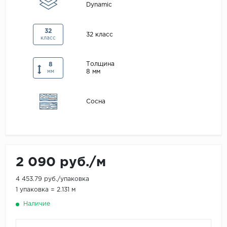
Dynamic
Maxwood
Pergo
32
32 класс
класс
Super Solid
Tarkett
Толщина
8
8 мм
мм
Hercules
WoodStyle
Сосна
2 090 руб./м
4 453.79 руб./упаковка
1 упаковка = 2.131 м
Наличие