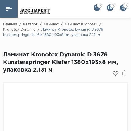
0
0
0
Назад
Назад
Главная
/
Каталог
/
Ламинат
/
Ламинат Kronotex
/
Kronotex Dynamic
/
Ламинат Kronotex Dynamic D 3676
Kunsterspringer Kiefer 1380х193х8 мм, упаковка 2.131 м
Бренды
Ламинат
AGT Flooring
Кварц-винил
Ламинат Kronotex Dynamic D 3676
Alloc
Kunsterspringer Kiefer 1380х193х8 мм,
Паркетная доска
Alpine Floor
упаковка 2.131 м
Alpine Floor by 
Инженерная доска
Alsapan
Инженерный паркет елка
Balterio
Balterio NEW
Массивная доска
Berry Alloc
Модульный паркет
Brig Floor
Clix Floor
Пробка