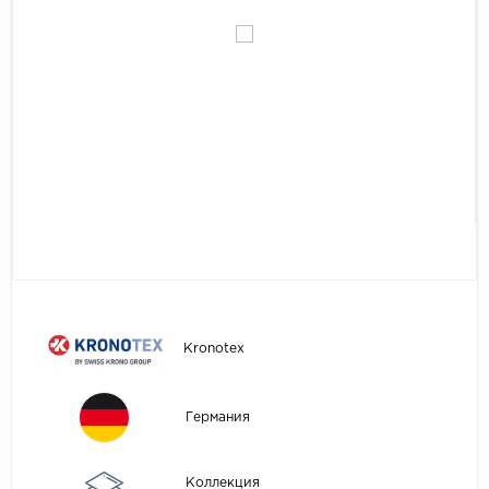
Egger
Аксессуары
Eurowood
Falquon
...
Kaindl
Kastamonu
Kronopol
Kronospan
Kronostar
Kronotex
Kronotex
Lamiwood
Laufer Husky
Германия
Loc Floor
...
Коллекция