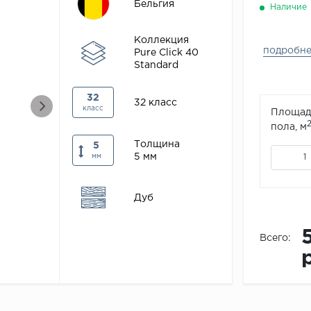
Бельгия
Наличие
Коллекция
подробн
Pure Click 40
Standard
32
32 класс
класс
Площад
пола, м
Толщина
5
5 мм
мм
Дуб
Всего: