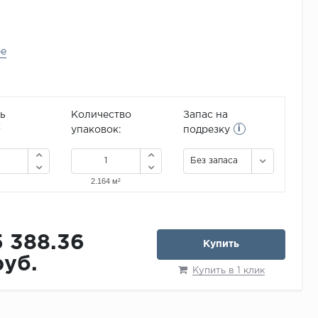
ее
ь
Количество
Запас на
i
2
упаковок:
подрезку
Без запаса
5 388.36
Купить
руб.
Купить в 1 клик