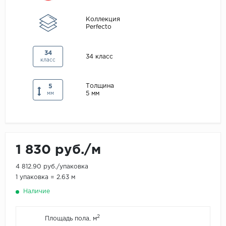
Maxwood
Коллекция
Perfecto
Pergo
Super Solid
34
34 класс
Tarkett
класс
Hercules
Толщина
5
WoodStyle
5 мм
мм
1 830 руб./м
4 812.90 руб./упаковка
1 упаковка = 2.63 м
Наличие
2
Площадь пола, м