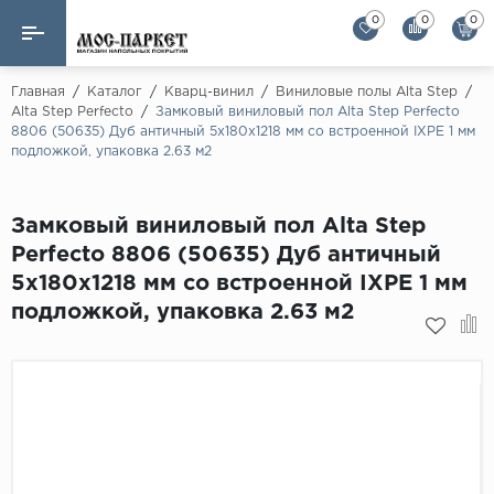
0
0
0
Назад
Назад
Главная
/
Каталог
/
Кварц-винил
/
Виниловые полы Alta Step
/
Alta Step Perfecto
/
Замковый виниловый пол Alta Step Perfecto
8806 (50635) Дуб античный 5х180х1218 мм со встроенной IXPE 1 мм
Бренды
Ламинат
подложкой, упаковка 2.63 м2
AGT Flooring
Кварц-винил
Alloc
Замковый виниловый пол Alta Step
Паркетная доска
Alpine Floor
Perfecto 8806 (50635) Дуб античный
Alpine Floor by 
5х180х1218 мм со встроенной IXPE 1 мм
Инженерная доска
Alsapan
подложкой, упаковка 2.63 м2
Инженерный паркет елка
Balterio
Balterio NEW
Массивная доска
Berry Alloc
Модульный паркет
Brig Floor
Clix Floor
Пробка