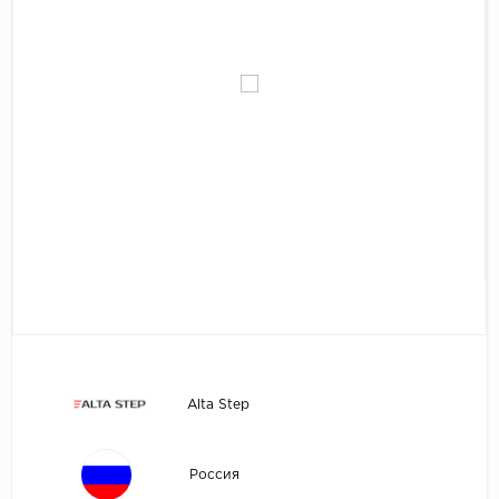
Egger
Аксессуары
Eurowood
Falquon
...
Kaindl
Kastamonu
Kronopol
Kronospan
Kronostar
Kronotex
Lamiwood
Alta Step
Laufer Husky
Loc Floor
Россия
...