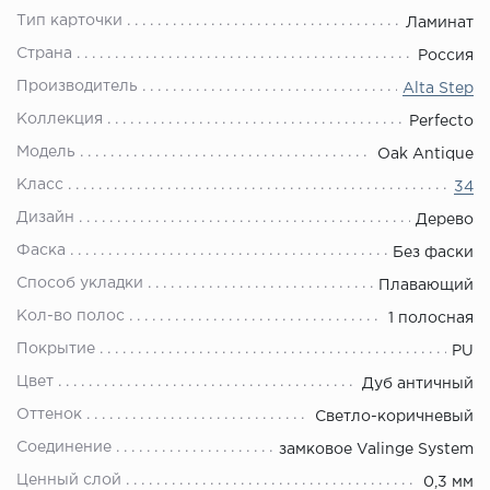
Тип карточки
Ламинат
Страна
Россия
Производитель
Alta Step
Коллекция
Perfecto
Модель
Oak Antique
Класс
34
Дизайн
Дерево
Фаска
Без фаски
Способ укладки
Плавающий
Кол-во полос
1 полосная
Покрытие
PU
Цвет
Дуб античный
Оттенок
Светло-коричневый
Соединение
замковое Valinge System
Ценный слой
0,3 мм