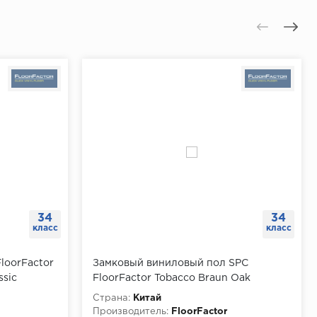
34
34
класс
класс
loorFactor
Замковый виниловый пол SPC
ssic
FloorFactor Tobacco Braun Oak
92 м
675х135х5 мм, упаковка 2.187 м
Страна:
Китай
Производитель:
FloorFactor