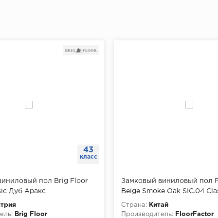
43
класс
иниловый пол Brig Floor
Замковый виниловый пол F
sic Дуб Аракс
Beige Smoke Oak SIC.04 Cla
1218х180х5 мм, упаковка 2.1
стрия
Страна:
Китай
ель:
Brig Floor
Производитель:
FloorFactor