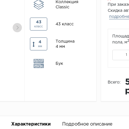
Коллекция
При зака
Classic
Скидка ав
подробн
43
43 класс
класс
Площад
Толщина
4
пола, м
4 мм
мм
Бук
Всего:
Характеристики
Подробное описание