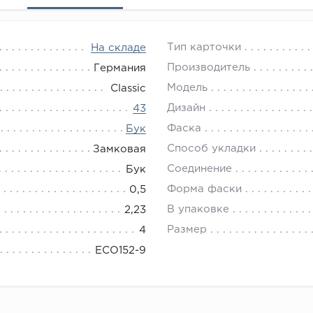
Тип карточки
На складе
Производитель
Германия
Модель
Classic
Дизайн
43
Фаска
Бук
Способ укладки
Замковая
Соединение
Бук
Форма фаски
0,5
В упаковке
2,23
Размер
4
ECO152-9