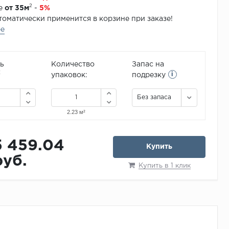
2
зе
от 35м
-
5%
томатически применится в корзине при заказе!
ее
ь
Количество
Запас на
i
2
упаковок:
подрезку
Без запаса
5 459.04
Купить
руб.
Купить в 1 клик