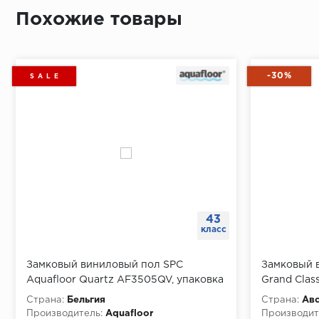
Похожие товары
-30%
S A L E
43
класс
Замковый виниловый пол SPC
Замковый в
Aquafloor Quartz AF3505QV, упаковка
Grand Clas
2.196 м
Страна:
Бельгия
Страна:
Ав
Производитель:
Aquafloor
Производит