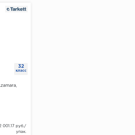
32
класс
Azamara,
2 001.17 руб./
упак.