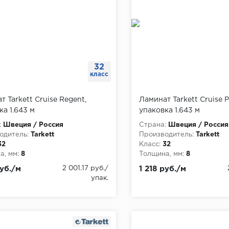
32
класс
 Tarkett Cruise Regent,
Ламинат Tarkett Cruise P
ка 1.643 м
упаковка 1.643 м
:
Швеция / Россия
Страна:
Швеция / Россия
одитель:
Tarkett
Производитель:
Tarkett
32
Класс:
32
, мм:
8
Толщина, мм:
8
руб./м
2 001.17 руб./
1 218 руб./м
упак.