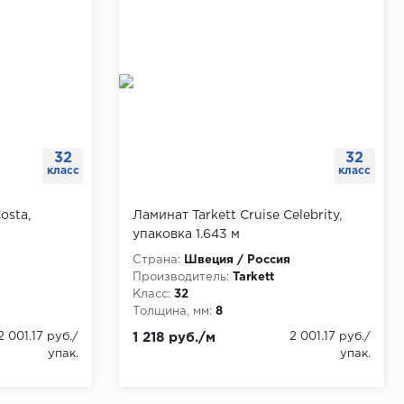
32
32
класс
класс
osta,
Ламинат Tarkett Cruise Celebrity,
упаковка 1.643 м
Страна:
Швеция / Россия
Производитель:
Tarkett
Класс:
32
Толщина, мм:
8
2 001.17 руб./
1 218 руб./м
2 001.17 руб./
упак.
упак.