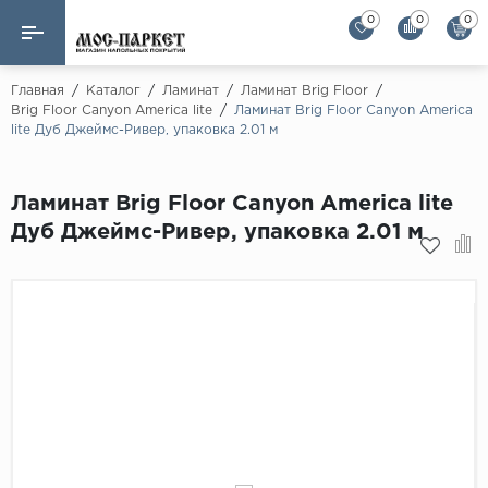
0
0
0
Назад
Назад
Главная
/
Каталог
/
Ламинат
/
Ламинат Brig Floor
/
Brig Floor Canyon America lite
/
Ламинат Brig Floor Canyon America
lite Дуб Джеймс-Ривер, упаковка 2.01 м
Бренды
Ламинат
AGT Flooring
Кварц-винил
Ламинат Brig Floor Canyon America lite
Alloc
Дуб Джеймс-Ривер, упаковка 2.01 м
Паркетная доска
Alpine Floor
Alpine Floor by 
Инженерная доска
Alsapan
Инженерный паркет елка
Balterio
Balterio NEW
Массивная доска
Berry Alloc
Модульный паркет
Brig Floor
Clix Floor
Пробка