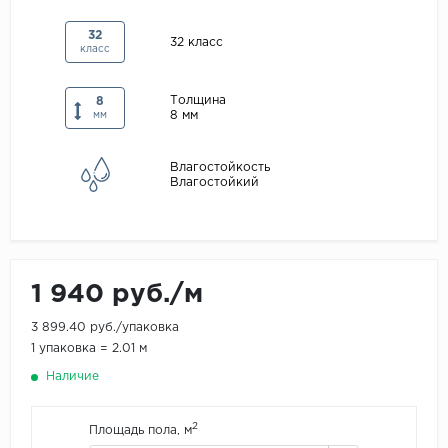
Maxwood
32
32 класс
класс
Pergo
Super Solid
Толщина
8
8 мм
Tarkett
мм
Hercules
Влагостойкость
WoodStyle
Влагостойкий
1 940 руб./м
3 899.40 руб./упаковка
1 упаковка = 2.01 м
Наличие
2
Площадь пола, м