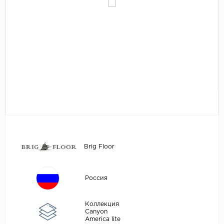
Egger
Аксессуары
Eurowood
Falquon
...
Kaindl
Kastamonu
Kronopol
Kronospan
Kronostar
Brig Floor
Kronotex
Lamiwood
Россия
Laufer Husky
Loc Floor
Коллекция
Canyon
America lite
...