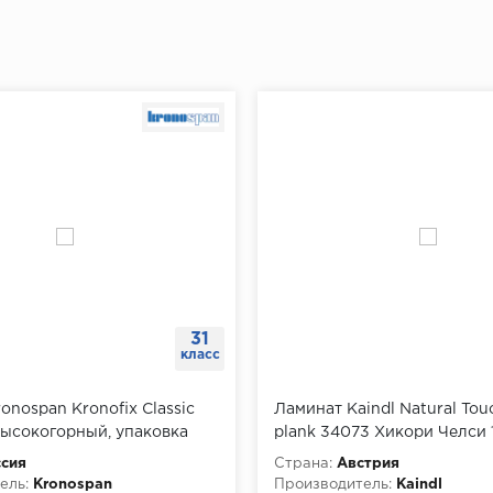
31
класс
onospan Kronofix Classic
Ламинат Kaindl Natural Tou
высокогорный, упаковка
plank 34073 Хикори Челси 
мм, упаковка 1.28 м
сия
Страна:
Австрия
ель:
Kronospan
Производитель:
Kaindl