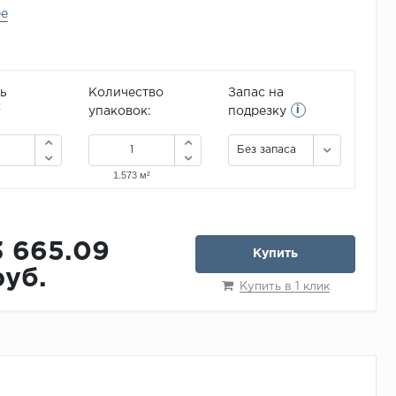
ее
ь
Количество
Запас на
i
2
упаковок:
подрезку
Без запаса
3 665.09
Купить
руб.
Купить в 1 клик