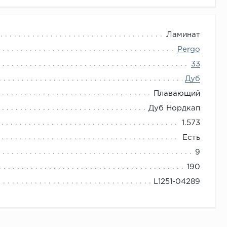
Ламинат
Pergo
33
Дуб
Плавающий
Дуб Нордкап
1.573
Есть
9
190
L1251-04289