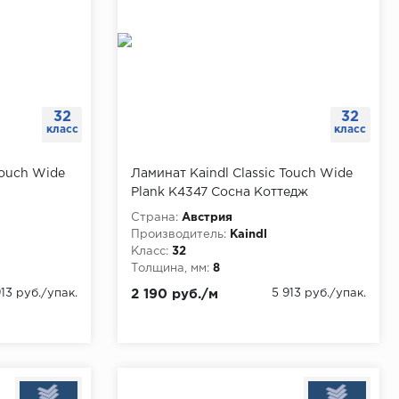
32
32
класс
класс
Touch Wide
Ламинат Kaindl Classic Touch Wide
Plank K4347 Сосна Коттедж
а 2.7 м
античная, упаковка 2.7 м
Страна:
Австрия
Производитель:
Kaindl
Класс:
32
Толщина, мм:
8
913 руб./упак.
2 190 руб./м
5 913 руб./упак.