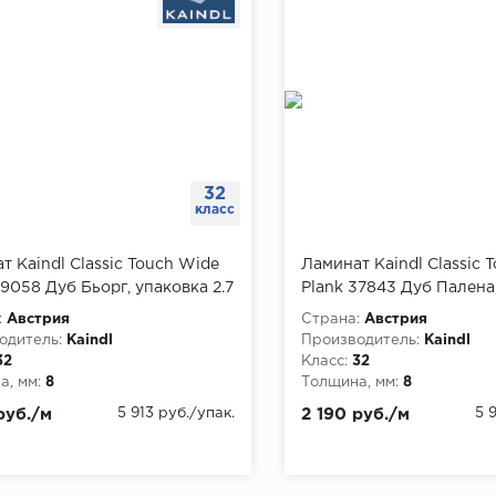
32
класс
т Kaindl Classic Touch Wide
Ламинат Kaindl Classic 
39058 Дуб Бьорг, упаковка 2.7
Plank 37843 Дуб Палена
2.7 м
:
Австрия
Страна:
Австрия
одитель:
Kaindl
Производитель:
Kaindl
32
Класс:
32
, мм:
8
Толщина, мм:
8
руб./м
5 913 руб./упак.
2 190 руб./м
5 