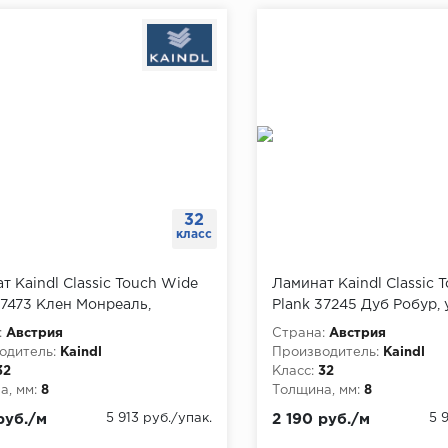
32
класс
т Kaindl Classic Touch Wide
Ламинат Kaindl Classic 
37473 Клен Монреаль,
Plank 37245 Дуб Робур, 
а 2.7 м
м
:
Австрия
Страна:
Австрия
одитель:
Kaindl
Производитель:
Kaindl
32
Класс:
32
, мм:
8
Толщина, мм:
8
руб./м
5 913 руб./упак.
2 190 руб./м
5 