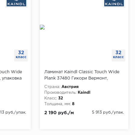
32
32
класс
класс
Touch Wide
Ламинат Kaindl Classic Touch Wide
, упаковка
Plank 37480 Гикори Вермонт,
упаковка 2.7 м
Страна:
Австрия
Производитель:
Kaindl
Класс:
32
Толщина, мм:
8
913 руб./упак.
2 190 руб./м
5 913 руб./упак.