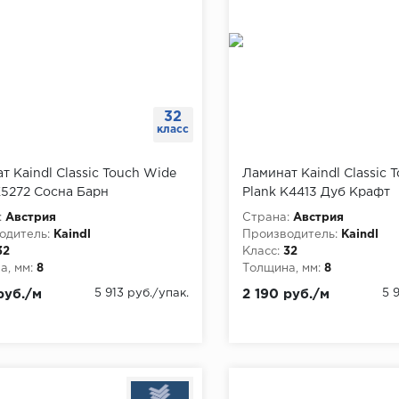
32
класс
т Kaindl Classic Touch Wide
Ламинат Kaindl Classic 
K5272 Сосна Барн
Plank K4413 Дуб Крафт
олосная, упаковка 2.7 м
многополосный, упаковк
:
Австрия
Страна:
Австрия
одитель:
Kaindl
Производитель:
Kaindl
32
Класс:
32
, мм:
8
Толщина, мм:
8
руб./м
5 913 руб./упак.
2 190 руб./м
5 