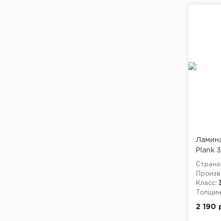
Ламина
Plank 
упаковк
Страна
Произв
Класс:
Толщина
2 190 