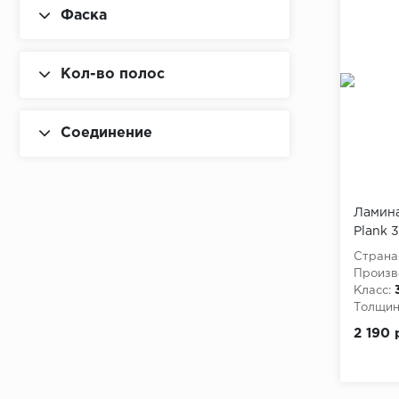
Фаска
Кол-во полос
Соединение
Ламина
Plank 
м
Страна
Произв
Класс:
Толщина
2 190 