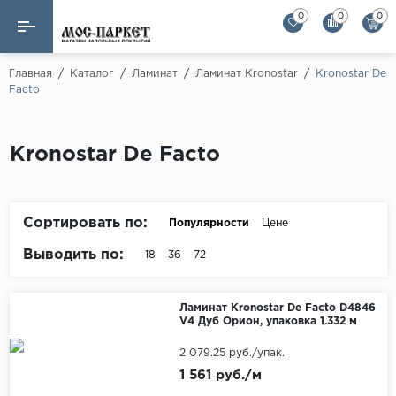
0
0
0
Назад
Назад
Главная
/
Каталог
/
Ламинат
/
Ламинат Kronostar
/
Kronostar De
Facto
Бренды
Ламинат
AGT Flooring
Кварц-винил
Kronostar De Facto
Alloc
Паркетная доска
Alpine Floor
Alpine Floor by 
Сортировать по:
Популярности
Цене
Инженерная доска
Alsapan
Выводить по:
18
36
72
Инженерный паркет елка
Balterio
Balterio NEW
Массивная доска
Ламинат Kronostar De Facto D4846
V4 Дуб Орион, упаковка 1.332 м
Berry Alloc
Модульный паркет
2 079.25 руб./упак.
Brig Floor
1 561 руб./м
Clix Floor
Пробка