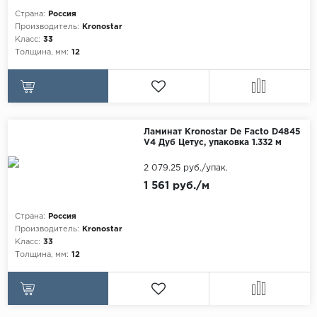
Egger
Страна:
Россия
Аксессуары
Производитель:
Kronostar
Eurowood
Класс:
33
Толщина, мм:
12
Falquon
...
Kaindl
Kastamonu
Ламинат Kronostar De Facto D4845
V4 Дуб Цетус, упаковка 1.332 м
Kronopol
2 079.25 руб./упак.
Kronospan
1 561 руб./м
Kronostar
Kronotex
Страна:
Россия
Производитель:
Kronostar
Lamiwood
Класс:
33
Толщина, мм:
12
Laufer Husky
Loc Floor
...