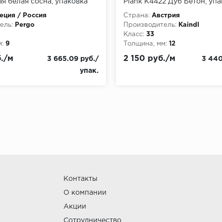
я белая сосна, упаковка
Plank K4422 Дуб Бетон, упа
ция / Россия
Страна:
Австрия
ель:
Pergo
Производитель:
Kaindl
Класс:
33
:
9
Толщина, мм:
12
./м
2 150 руб./м
3 665.09 руб./
3 440
упак.
Контакты
О компании
Акции
Сотрудничество