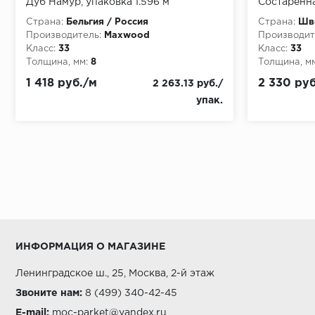
Дуб Намур, упаковка 1.596 м
Состаренна
1.573 м
Страна:
Бельгия / Россия
Страна:
Шве
Производитель:
Maxwood
Производит
Класс:
33
Класс:
33
Толщина, мм:
8
Толщина, мм
1 418 руб./м
2 330 руб
2 263.13 руб./
упак.
ИНФОРМАЦИЯ О МАГАЗИНЕ
Ленинградское ш., 25, Москва, 2-й этаж
Звоните нам:
8 (499) 340-42-45
E-mail:
moc-parket@yandex.ru