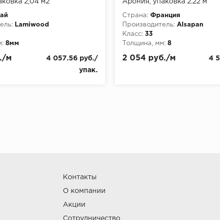
аковка 2,04 м2
Арония, упаковка 2.22 м
ай
Страна:
Франция
ель:
Lamiwood
Производитель:
Alsapan
Класс:
33
:
8мм
Толщина, мм:
8
./м
2 054 руб./м
4 057.56 руб./
4 5
упак.
Контакты
О компании
Акции
Сотрудничество