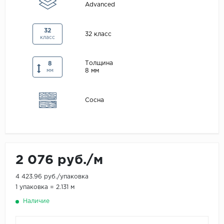
Advanced
Maxwood
Pergo
32
32 класс
класс
Super Solid
Tarkett
Толщина
8
8 мм
мм
Hercules
WoodStyle
Сосна
2 076 руб./м
4 423.96 руб./упаковка
1 упаковка = 2.131 м
Наличие