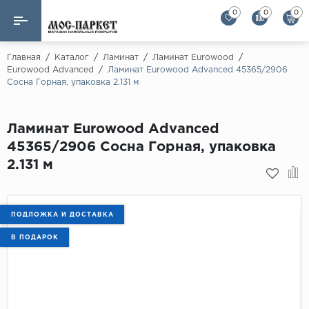
0
0
0
Назад
Назад
Главная
/
Каталог
/
Ламинат
/
Ламинат Eurowood
/
Eurowood Advanced
/
Ламинат Eurowood Advanced 45365/2906
Сосна Горная, упаковка 2.131 м
Бренды
Ламинат
AGT Flooring
Кварц-винил
Ламинат Eurowood Advanced
Alloc
45365/2906 Сосна Горная, упаковка
Паркетная доска
Alpine Floor
2.131 м
Alpine Floor by 
Инженерная доска
Alsapan
Инженерный паркет елка
Balterio
ПОДЛОЖКА И ДОСТАВКА
Balterio NEW
В ПОДАРОК
Массивная доска
Berry Alloc
Модульный паркет
Brig Floor
Clix Floor
Пробка