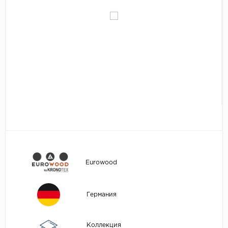
Egger
Аксессуары
Eurowood
Falquon
...
Kaindl
Kastamonu
Kronopol
Kronospan
Kronostar
Kronotex
Eurowood
Lamiwood
Laufer Husky
Германия
Loc Floor
...
Коллекция