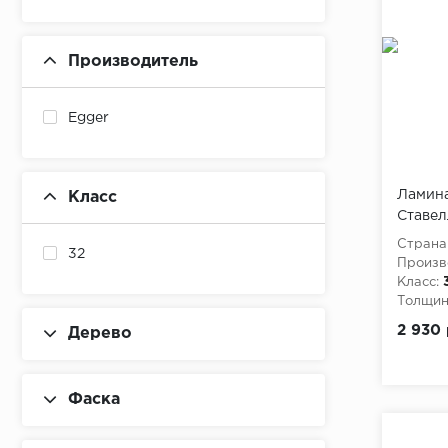
Производитель
Egger
Ламина
Класс
Ставел
м
Страна
32
Произв
Класс:
Толщина
2 930 
Дерево
Фаска