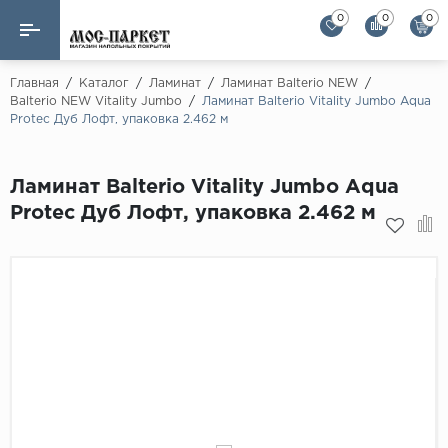
0
0
0
Назад
Назад
Главная
/
Каталог
/
Ламинат
/
Ламинат Balterio NEW
/
Balterio NEW Vitality Jumbo
/
Ламинат Balterio Vitality Jumbo Aqua
Protec Дуб Лофт, упаковка 2.462 м
Бренды
Ламинат
AGT Flooring
Кварц-винил
Ламинат Balterio Vitality Jumbo Aqua
Alloc
Protec Дуб Лофт, упаковка 2.462 м
Паркетная доска
Alpine Floor
Alpine Floor by 
Инженерная доска
Alsapan
Инженерный паркет елка
Balterio
Balterio NEW
Массивная доска
Berry Alloc
Модульный паркет
Brig Floor
Clix Floor
Пробка