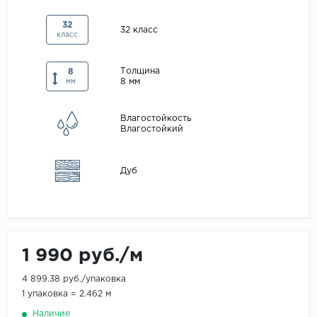
Maxwood
32
32 класс
класс
Pergo
Super Solid
Толщина
8
8 мм
Tarkett
мм
Hercules
Влагостойкость
WoodStyle
Влагостойкий
Дуб
1 990 руб./м
4 899.38 руб./упаковка
1 упаковка = 2.462 м
Наличие