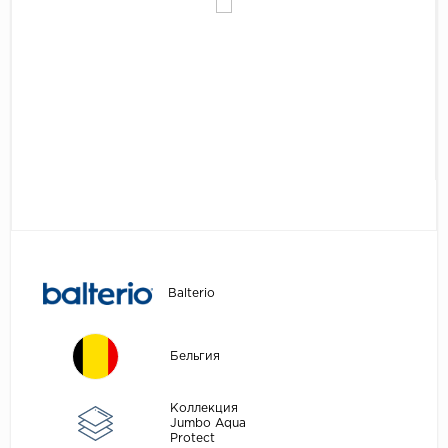
Egger
Аксессуары
Eurowood
Falquon
...
Kaindl
Kastamonu
Kronopol
Kronospan
Kronostar
Balterio
Kronotex
Lamiwood
Бельгия
Laufer Husky
Loc Floor
Коллекция
Jumbo Aqua
Protect
...