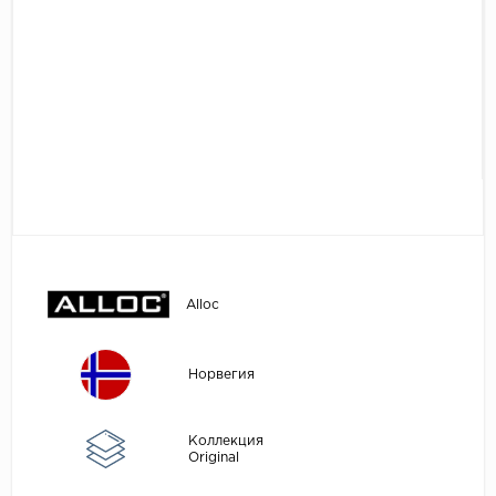
Egger
Аксессуары
Eurowood
Falquon
...
Kaindl
Kastamonu
Kronopol
Kronospan
Kronostar
Alloc
Kronotex
Lamiwood
Норвегия
Laufer Husky
Коллекция
Loc Floor
Original
...