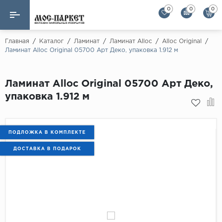
0
0
0
Назад
Назад
Главная
/
Каталог
/
Ламинат
/
Ламинат Alloc
/
Alloc Original
/
Ламинат Alloc Original 05700 Арт Деко, упаковка 1.912 м
Бренды
Ламинат
AGT Flooring
Ламинат Alloc Original 05700 Арт Деко,
Кварц-винил
Alloc
упаковка 1.912 м
Паркетная доска
Alpine Floor
Alpine Floor by 
Инженерная доска
ПОДЛОЖКА В КОМПЛЕКТЕ
Alsapan
ДОСТАВКА В ПОДАРОК
Инженерный паркет елка
Balterio
Balterio NEW
Массивная доска
Berry Alloc
Модульный паркет
Brig Floor
Clix Floor
Пробка