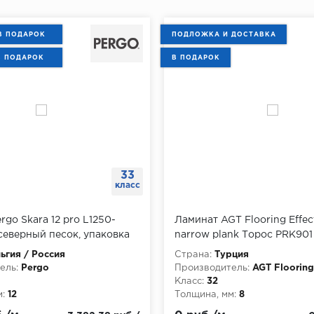
В ПОДАРОК
ПОДЛОЖКА И ДОСТАВКА
В ПОДАРОК
В ПОДАРОК
33
класс
rgo Skara 12 pro L1250-
Ламинат AGT Flooring Effe
северный песок, упаковка
narrow plank Торос PRK901
мм, упаковка 1.884 м
ьгия / Россия
Страна:
Турция
ель:
Pergo
Производитель:
AGT Flooring
Класс:
32
:
12
Толщина, мм:
8