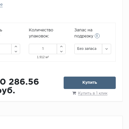
ее
ь
Количество
Запас на
i
2
упаковок:
подрезку
Без запаса
10 286.56
Купить
руб.
Купить в 1 клик