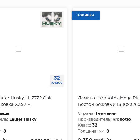
НОВИНКА
32
класс
ufer Husky LH7772 Oak
Ламинат Kronotex Mega Plu
аковка 2.397 м
Бостон бежевый 1380x326x
упаковка 2,249 м
льша
Страна:
Германия
ель:
Laufer Husky
Производитель:
Kronotex
Класс:
32
:
8
Толщина, мм:
8