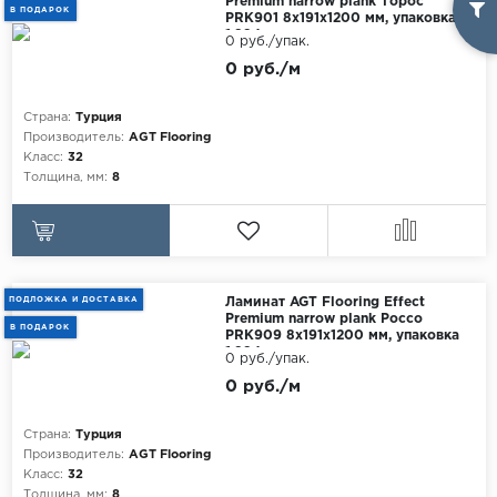
Premium narrow plank Торос
В ПОДАРОК
PRK901 8x191x1200 мм, упаковка
1.884 м
0 руб./упак.
0 руб./м
Страна:
Турция
Производитель:
AGT Flooring
Класс:
32
Толщина, мм:
8
ПОДЛОЖКА И ДОСТАВКА
Ламинат AGT Flooring Effect
Premium narrow plank Россо
В ПОДАРОК
PRK909 8x191x1200 мм, упаковка
1.884 м
0 руб./упак.
0 руб./м
Страна:
Турция
Производитель:
AGT Flooring
Класс:
32
Толщина, мм:
8