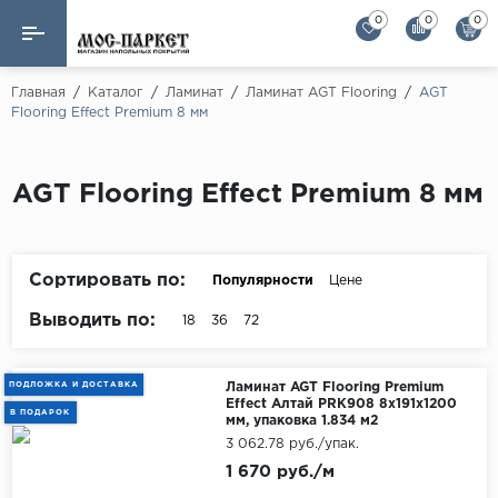
0
0
0
Назад
Назад
Главная
/
Каталог
/
Ламинат
/
Ламинат AGT Flooring
/
AGT
Flooring Effect Premium 8 мм
Бренды
Ламинат
AGT Flooring
Кварц-винил
AGT Flooring Effect Premium 8 мм
Alloc
Паркетная доска
Alpine Floor
Alpine Floor by 
Сортировать по:
Популярности
Цене
Инженерная доска
Alsapan
Выводить по:
18
36
72
Инженерный паркет елка
Balterio
Balterio NEW
Массивная доска
ПОДЛОЖКА И ДОСТАВКА
Ламинат AGT Flooring Premium
Effect Алтай PRK908 8x191x1200
Berry Alloc
В ПОДАРОК
мм, упаковка 1.834 м2
Модульный паркет
3 062.78 руб./упак.
Brig Floor
1 670 руб./м
Clix Floor
Пробка