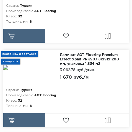
Egger
Страна:
Турция
Аксессуары
Производитель:
AGT Flooring
Eurowood
Класс:
32
Толщина, мм:
8
Falquon
...
Kaindl
Kastamonu
ПОДЛОЖКА И ДОСТАВКА
Ламинат AGT Flooring Premium
Effect Урал PRK907 8x191x1200
В ПОДАРОК
Kronopol
мм, упаковка 1.834 м2
3 062.78 руб./упак.
Kronospan
1 670 руб./м
Kronostar
Kronotex
Страна:
Турция
Производитель:
AGT Flooring
Lamiwood
Класс:
32
Толщина, мм:
8
Laufer Husky
Loc Floor
...