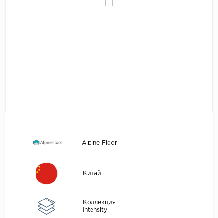
Egger
Аксессуары
Eurowood
Falquon
...
Kaindl
Kastamonu
Kronopol
Kronospan
Kronostar
Alpine Floor
Kronotex
Lamiwood
Китай
Laufer Husky
Loc Floor
Коллекция
Intensity
...