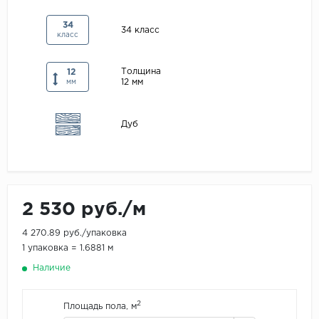
Maxwood
34
34 класс
класс
Pergo
Super Solid
Толщина
12
12 мм
Tarkett
мм
Hercules
Дуб
WoodStyle
2 530 руб./м
4 270.89 руб./упаковка
1 упаковка = 1.6881 м
Наличие
2
Площадь пола, м