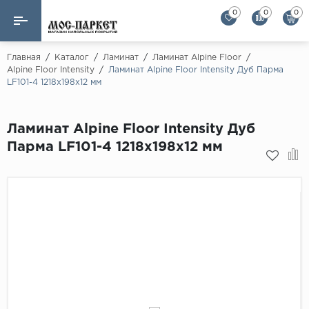
0
0
0
Назад
Назад
Главная
/
Каталог
/
Ламинат
/
Ламинат Alpine Floor
/
Alpine Floor Intensity
/
Ламинат Alpine Floor Intensity Дуб Парма
LF101-4 1218х198х12 мм
Бренды
Ламинат
AGT Flooring
Кварц-винил
Ламинат Alpine Floor Intensity Дуб
Alloc
Парма LF101-4 1218х198х12 мм
Паркетная доска
Alpine Floor
Alpine Floor by 
Инженерная доска
Alsapan
Инженерный паркет елка
Balterio
Balterio NEW
Массивная доска
Berry Alloc
Модульный паркет
Brig Floor
Clix Floor
Пробка