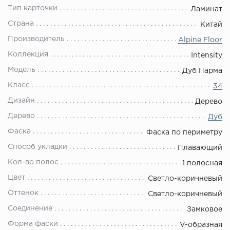
Тип карточки
Ламинат
Страна
Китай
Производитель
Alpine Floor
Коллекция
Intensity
Модель
Дуб Парма
Класс
34
Дизайн
Дерево
Дерево
Дуб
Фаска
Фаска по периметру
Способ укладки
Плавающий
Кол-во полос
1 полосная
Цвет
Светло-коричневый
Оттенок
Светло-коричневый
Соединение
Замковое
Форма фаски
V-образная