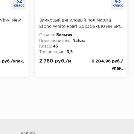
32
43
класс
класс
 Vinyl New
Замковый виниловый пол Natura
Stone White Pearl 3,5х305x610 мм SPC,
упаковка 2.232 м
Страна:
Бельгия
Производитель:
Natura
Класс:
43
Толщина, мм:
3,5
2 780 руб./м
 руб./упак.
6 204.96 руб./
упак.
Услуги