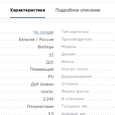
Характеристики
Подробное описание
Тип карточки
На складе
Производитель
Бельгия / Россия
Модель
Bottega
Дизайн
43
Фаска
Дуб
Кол-во полос
Плавающий
Браширование
PU
Оттенок
Дуб Шираз
Форма фаски
Uniclic
В упаковке
2.245
Толщина, мм
Полуматовая
Ширина, мм
3,5