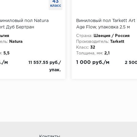
43
класс
виниловый пол Natura
Виниловый пол Tarkett Art
hort Дуб Бертран
Age Flow, упаковка 2.5 м
0 мм, упаковка 3.514 м
ьгия
Страна:
Швеция / Россия
ель:
Natura
Производитель:
Tarkett
Класс:
32
:
5,5
Толщина, мм:
2,1
./м
1 000 руб./м
11 557.55 руб./
2 500
упак.
Контакты