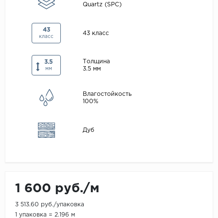
Quartz (SPC)
Maxwood
Pergo
43
43 класс
класс
Super Solid
Tarkett
Толщина
3.5
3.5 мм
мм
Hercules
WoodStyle
Влагостойкость
100%
Дуб
1 600 руб./м
3 513.60 руб./упаковка
1 упаковка = 2.196 м