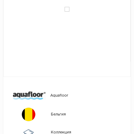
Egger
Аксессуары
Eurowood
Falquon
...
Kaindl
Kastamonu
Kronopol
Kronospan
Kronostar
Kronotex
Aquafloor
Lamiwood
Laufer Husky
Бельгия
Loc Floor
...
Коллекция