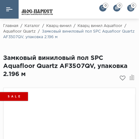
0
0
0
Назад
Назад
Главная
/
Каталог
/
Кварц-винил
/
Кварц винил Aquafloor
/
Aquafloor Quartz
/
Замковый виниловый пол SPC Aquafloor Quartz
AF3507QV, упаковка 2.196 м
Бренды
Ламинат
AGT Flooring
Кварц-винил
Замковый виниловый пол SPC
Alloc
Aquafloor Quartz AF3507QV, упаковка
Паркетная доска
Alpine Floor
2.196 м
Alpine Floor by 
Инженерная доска
Alsapan
Инженерный паркет елка
Balterio
S A L E
Balterio NEW
Массивная доска
Berry Alloc
Модульный паркет
Brig Floor
Clix Floor
Пробка