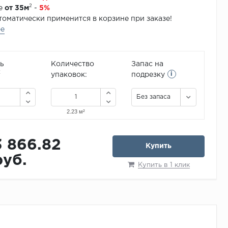
2
зе
от 35м
-
5%
томатически применится в корзине при заказе!
ее
ь
Количество
Запас на
i
2
упаковок:
подрезку
Без запаса
3 866.82
Купить
руб.
Купить в 1 клик