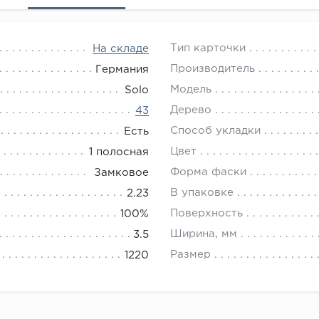
Тип карточки
На складе
Производитель
Германия
Модель
Solo
Дерево
43
Способ укладки
Есть
Цвет
1 полосная
Форма фаски
Замковое
В упаковке
2.23
Поверхность
100%
Ширина, мм
3.5
Размер
1220