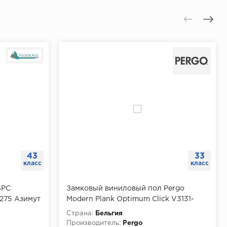
43
33
класс
класс
SPC
Замковый виниловый пол Pergo
1275 Азимут
Modern Plank Optimum Click V3131-
24 м
40101 Дуб горный натуральный,
Страна:
Бельгия
упаковка 2.22 м
Производитель:
Pergo