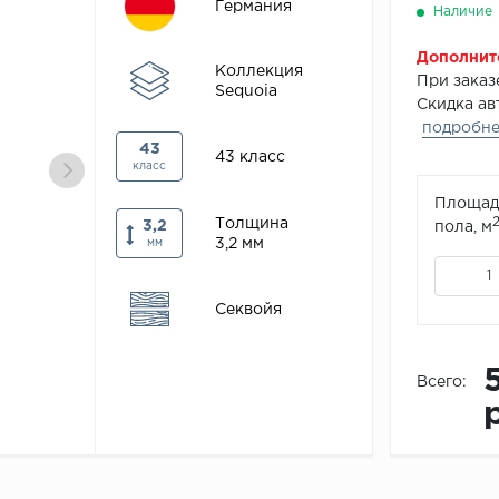
Германия
Наличие
Дополнит
Коллекция
При зака
Sequoia
Скидка ав
подробн
43
43 класс
класс
Площад
Толщина
3,2
пола, м
3,2 мм
мм
Секвойя
Всего: