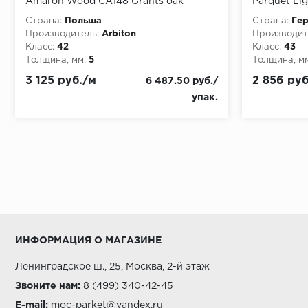
Amaron Wood CA148 Grants oak
Parquet Li
1511x229х5 мм, упаковка 2.076 м
упаковка 1
Страна:
Польша
Страна:
Ге
Производитель:
Arbiton
Производит
Класс:
42
Класс:
43
Толщина, мм:
5
Толщина, мм
3 125 руб./м
2 856 руб
6 487.50 руб./
упак.
ИНФОРМАЦИЯ О МАГАЗИНЕ
Ленинградское ш., 25, Москва, 2-й этаж
Звоните нам:
8 (499) 340-42-45
E-mail:
moc-parket@yandex.ru