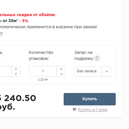
ельные скидки от объёма:
2
зе
от 35м
-
5%
томатически применится в корзине при заказе!
ее
ь
Количество
Запас на
i
2
упаковок:
подрезку
Без запаса
5 240.50
Купить
руб.
Купить в 1 клик