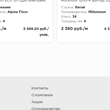
ght ECO 13-1 Дуб Фантазия,
Rockfloor 1200-4 Springs 1
.95 м2
мм, упаковка 1.83 м
рмания
Страна:
Китай
ель:
Alpine Floor
Производитель:
Millennium
Класс:
34
:
4
Толщина, мм:
4
./м
2 390 руб./м
5 569.20 руб./
4 3
упак.
Контакты
О компании
Акции
Сотрудничество