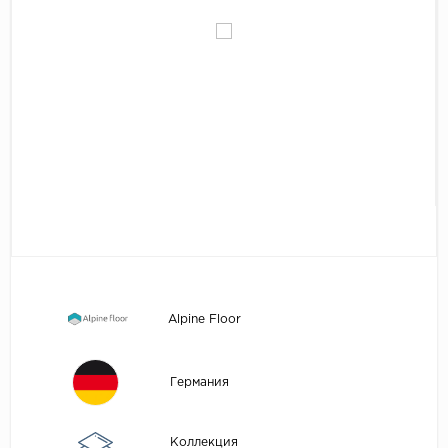
Egger
Аксессуары
Eurowood
Falquon
...
Kaindl
Kastamonu
Kronopol
Kronospan
Kronostar
Kronotex
Alpine Floor
Lamiwood
Laufer Husky
Германия
Loc Floor
...
Коллекция