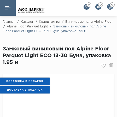
0
0
0
Назад
Назад
Главная
/
Каталог
/
Кварц-винил
/
Виниловые полы Alpine Floor
/
Alpine Floor Parquet Light
/
Замковый виниловый пол Alpine
Floor Parquet Light ЕСО 13-30 Буна, упаковка 1.95 м
Бренды
Ламинат
AGT Flooring
Кварц-винил
Замковый виниловый пол Alpine Floor
Alloc
Parquet Light ЕСО 13-30 Буна, упаковка
Паркетная доска
Alpine Floor
1.95 м
Alpine Floor by 
Инженерная доска
Alsapan
Инженерный паркет елка
Balterio
ПОДЛОЖКА В ПОДАРОК
Balterio NEW
ДОСТАВКА В ПОДАРОК
Массивная доска
Berry Alloc
Модульный паркет
Brig Floor
Clix Floor
Пробка