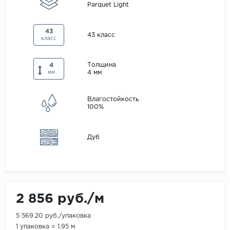
Parquet Light
Maxwood
Pergo
43
43 класс
класс
Super Solid
Tarkett
Толщина
4
4 мм
мм
Hercules
WoodStyle
Влагостойкость
100%
Дуб
2 856 руб./м
5 569.20 руб./упаковка
1 упаковка = 1.95 м