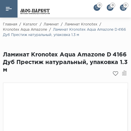
0
0
0
Назад
Назад
Главная
/
Каталог
/
Ламинат
/
Ламинат Kronotex
/
Kronotex Aqua Amazone
/
Ламинат Kronotex Aqua Amazone D 4166
Дуб Престиж натуральный, упаковка 1.3 м
Бренды
Ламинат
AGT Flooring
Кварц-винил
Ламинат Kronotex Aqua Amazone D 4166
Alloc
Дуб Престиж натуральный, упаковка 1.3
Паркетная доска
Alpine Floor
м
Alpine Floor by 
Инженерная доска
Alsapan
Инженерный паркет елка
Balterio
Balterio NEW
Массивная доска
Berry Alloc
Модульный паркет
Brig Floor
Clix Floor
Пробка