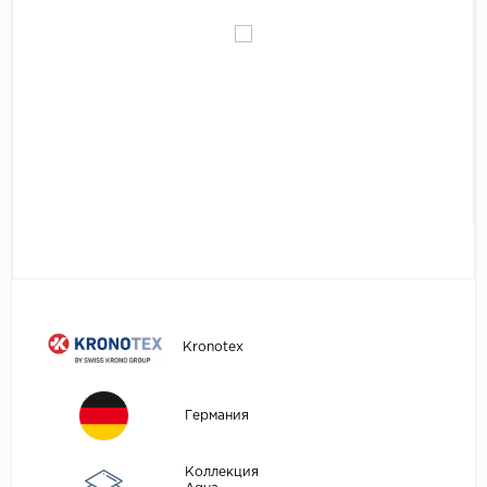
Egger
Аксессуары
Eurowood
Falquon
...
Kaindl
Kastamonu
Kronopol
Kronospan
Kronostar
Kronotex
Kronotex
Lamiwood
Laufer Husky
Германия
Loc Floor
Коллекция
...