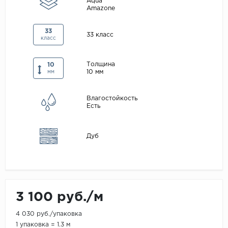
Aqua
Amazone
Maxwood
Pergo
33
33 класс
класс
Super Solid
Tarkett
Толщина
10
10 мм
мм
Hercules
WoodStyle
Влагостойкость
Есть
Дуб
3 100 руб./м
4 030 руб./упаковка
1 упаковка = 1.3 м