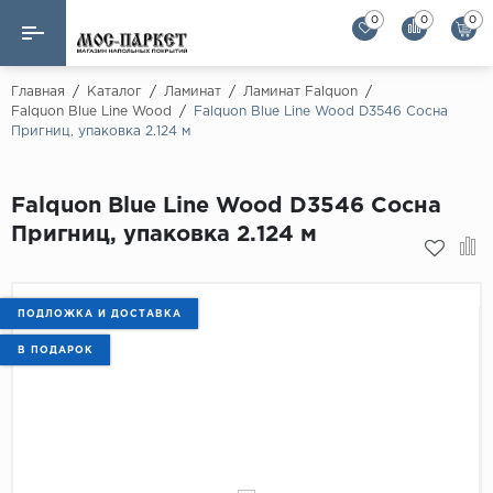
0
0
0
Назад
Назад
Главная
/
Каталог
/
Ламинат
/
Ламинат Falquon
/
Falquon Blue Line Wood
/
Falquon Blue Line Wood D3546 Сосна
Пригниц, упаковка 2.124 м
Бренды
Ламинат
AGT Flooring
Кварц-винил
Falquon Blue Line Wood D3546 Сосна
Alloc
Пригниц, упаковка 2.124 м
Паркетная доска
Alpine Floor
Alpine Floor by 
Инженерная доска
Alsapan
ПОДЛОЖКА И ДОСТАВКА
Инженерный паркет елка
Balterio
В ПОДАРОК
Balterio NEW
Массивная доска
Berry Alloc
Модульный паркет
Brig Floor
Clix Floor
Пробка