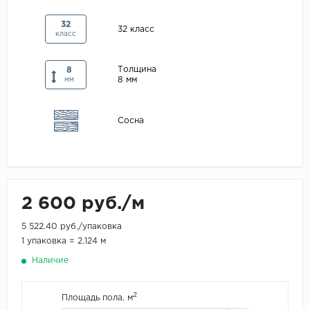
Maxwood
32
32 класс
класс
Pergo
Super Solid
Толщина
8
8 мм
Tarkett
мм
Hercules
Сосна
WoodStyle
2 600 руб./м
5 522.40 руб./упаковка
1 упаковка = 2.124 м
Наличие
2
Площадь пола, м