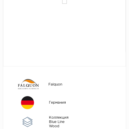
Egger
Аксессуары
Eurowood
Falquon
...
Kaindl
Kastamonu
Kronopol
Kronospan
Kronostar
Falquon
Kronotex
Lamiwood
Германия
Laufer Husky
Loc Floor
Коллекция
Blue Line
Wood
...