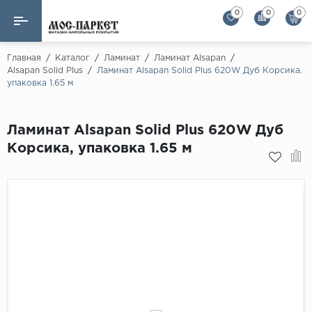
0
0
0
Назад
Назад
Главная
/
Каталог
/
Ламинат
/
Ламинат Alsapan
/
Alsapan Solid Plus
/
Ламинат Alsapan Solid Plus 620W Дуб Корсика,
упаковка 1.65 м
Бренды
Ламинат
AGT Flooring
Кварц-винил
Ламинат Alsapan Solid Plus 620W Дуб
Alloc
Корсика, упаковка 1.65 м
Паркетная доска
Alpine Floor
Alpine Floor by 
Инженерная доска
Alsapan
Инженерный паркет елка
Balterio
Balterio NEW
Массивная доска
Berry Alloc
Модульный паркет
Brig Floor
Clix Floor
Пробка