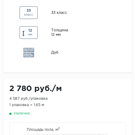
Maxwood
33
33 класс
класс
Pergo
Super Solid
Толщина
12
12 мм
Tarkett
мм
Hercules
Дуб
WoodStyle
2 780 руб./м
4 587 руб./упаковка
1 упаковка = 1.65 м
Наличие
2
Площадь пола, м